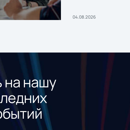
04.08.2026
 на нашу
следних
обытий