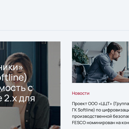
ники»
ftline)
мость с
Новости
 2.x для
Проект ООО «ЦЦТ» (Группа
ГК Softline) по цифровизац
производственной безопа
FESCO номинирован на кон
«1С:Проект года»