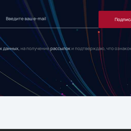
Подпис
х данных,
на получение
рассылок
и подтверждаю, что ознако