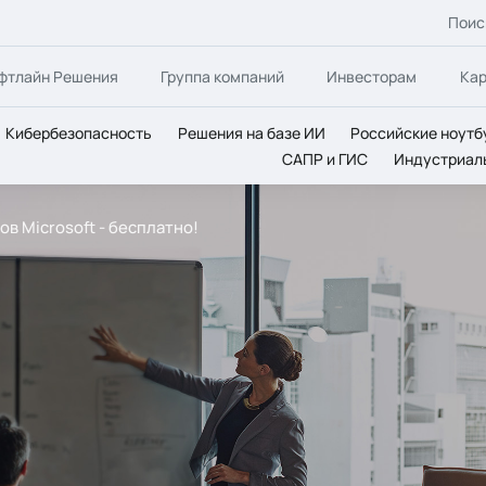
Поис
фтлайн Решения
Группа компаний
Инвесторам
Ка
Кибербезопасность
Решения на базе ИИ
Российские ноутб
САПР и ГИС
Индустриал
в Microsoft - бесплатно!