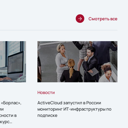
Смотреть все
Новости
 «Борлас»,
ActiveCloud запустил в России
ии
мониторинг ИТ-инфраструктуры по
сности в
подписке
курс