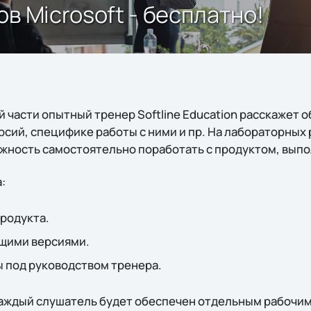
в Microsoft - бесплатно!
 части опытный тренер Softline Education расскажет 
сий, специфике работы с ними и пр. На лабораторных 
жность самостоятельно поработать с продуктом, выпо
:
родукта.
щими версиями.
 под руководством тренера.
каждый слушатель будет обеспечен отдельным рабочим