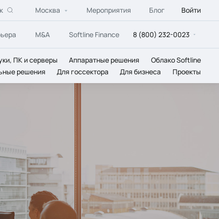
к
Москва
Мероприятия
Блог
Войти
рьера
M&A
Softline Finance
8 (800) 232-0023
уки, ПК и серверы
Аппаратные решения
Облако Softline
ьные решения
Для госсектора
Для бизнеса
Проекты