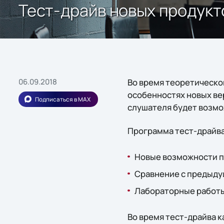
Тест-драйв новых продукто
06.09.2018
Во время теоретической
особенностях новых вер
Подписаться в MAX
слушателя будет возмо
Программа тест-драйва
Новые возможности п
Сравнение с предыду
Лабораторные работы
Во время тест-драйва 