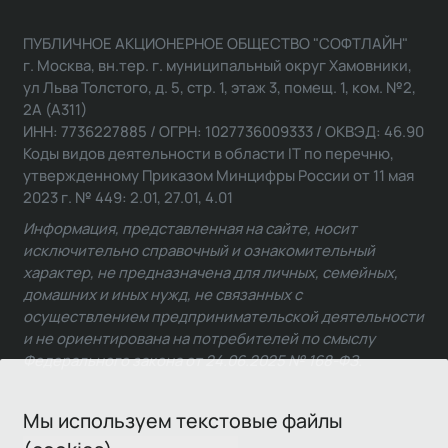
ПУБЛИЧНОЕ АКЦИОНЕРНОЕ ОБЩЕСТВО "СОФТЛАЙН"
г. Москва, вн.тер. г. муниципальный округ Хамовники,
ул Льва Толстого, д. 5, стр. 1, этаж 3, помещ. 1, ком. №2,
2А (А311)
ИНН: 7736227885 / ОГРН: 1027736009333 / ОКВЭД: 46.90
Коды видов деятельности в области IT по перечню,
утвержденному Приказом Минцифры России от 11 мая
2023 г. № 449: 2.01, 27.01, 4.01
Информация, представленная на сайте, носит
исключительно справочный и ознакомительный
характер, не предназначена для личных, семейных,
домашних и иных нужд, не связанных с
осуществлением предпринимательской деятельности
и не ориентирована на потребителей по смыслу
Федерального закона от 24.06.2025 № 168-ФЗ.
Мы используем текстовые файлы