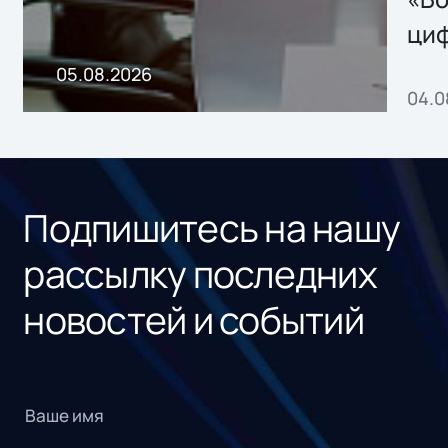
ци
пр
05.08.2026
04.0
без
ном
«1С
Подпишитесь на нашу
рассылку последних
новостей и событий