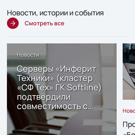
Новости, истории и события
Смотреть все
Новости
Серверы «Инферит
Техники» (кластер
«СФ Тех» ГК Softline)
подтвердили
совместимость с
Нов
решением Sharx
Storage 2.x для
Про
хранения данных
«Бо