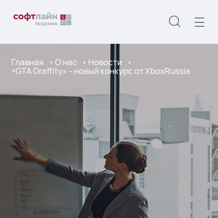
Главная
О нас
Новости
«GTA Graffity» – новый конкурс от XboxRussia