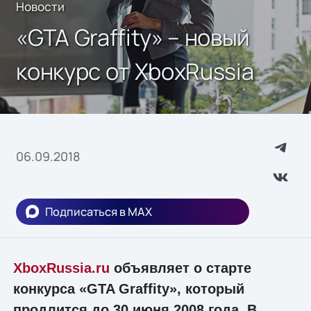
Новости
«GTA Graffity» – новый
конкурс от XboxRussia
06.09.2018
Подписаться в MAX
XboxRussia.ru
объявляет о старте
конкурса «GTA Graffity», который
продлится до 30 июня 2008 года. В