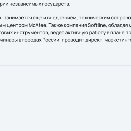
ории независимых государств.
ж, занимается еще и внедрением, техническим сопров
м центром McAfee. Также компания Softline, облада
овых инструментов, ведет активную работу в плане 
минары в городах России, проводит директ-маркетинго