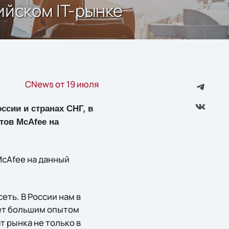
ийском IT-рынке
CNews от 19 июля
ссии и странах СНГ, в
тов McAfee на
McAfee на данный
ть. В России нам в
ает большим опытом
 рынка не только в