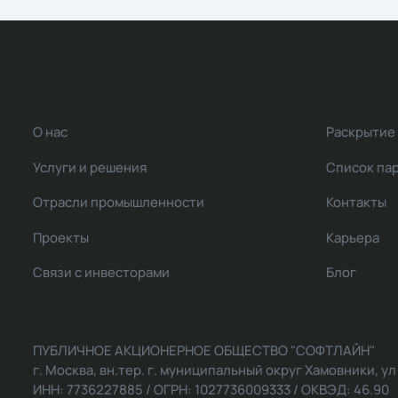
О нас
Раскрытие
Услуги и решения
Список па
Отрасли промышленности
Контакты
Проекты
Карьера
Связи с инвесторами
Блог
ПУБЛИЧНОЕ АКЦИОНЕРНОЕ ОБЩЕСТВО "СОФТЛАЙН"
г. Москва, вн.тер. г. муниципальный округ Хамовники, ул Ль
ИНН: 7736227885 / ОГРН: 1027736009333 / ОКВЭД: 46.90