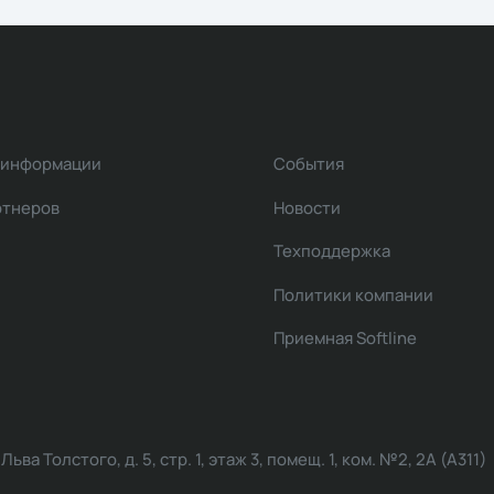
 информации
События
ртнеров
Новости
Техподдержка
Политики компании
Приемная Softline
ва Толстого, д. 5, стр. 1, этаж 3, помещ. 1, ком. №2, 2А (А311)