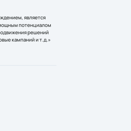
ождением, является
я мощным потенциалом
продвижения решений
вые кампаний и т.д.»