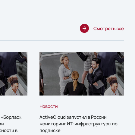
Смотреть все
Новости
 «Борлас»,
ActiveCloud запустил в России
ии
мониторинг ИТ-инфраструктуры по
сности в
подписке