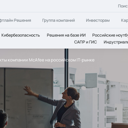
Поис
фтлайн Решения
Группа компаний
Инвесторам
Ка
Кибербезопасность
Решения на базе ИИ
Российские ноутб
САПР и ГИС
Индустриал
укты компании McAfee на российском IT-рынке