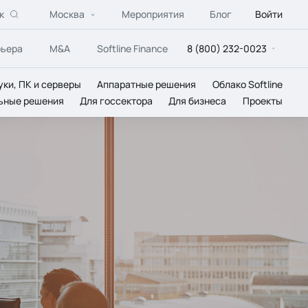
к
Москва
Мероприятия
Блог
Войти
рьера
M&A
Softline Finance
8 (800) 232-0023
уки, ПК и серверы
Аппаратные решения
Облако Softline
ьные решения
Для госсектора
Для бизнеса
Проекты