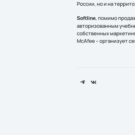
России, но и на террит
, помимо прода
Softline
авторизованным учебны
собственных маркетинг
McAfee – организует се