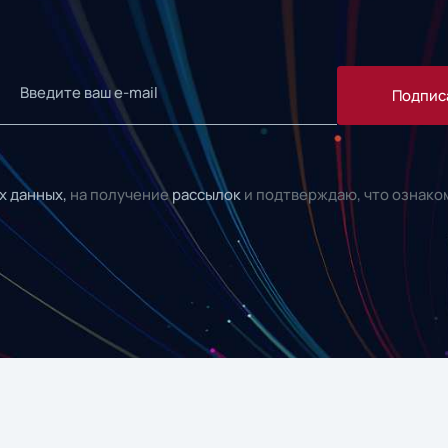
Подпис
х данных,
на получение
рассылок
и подтверждаю, что ознако