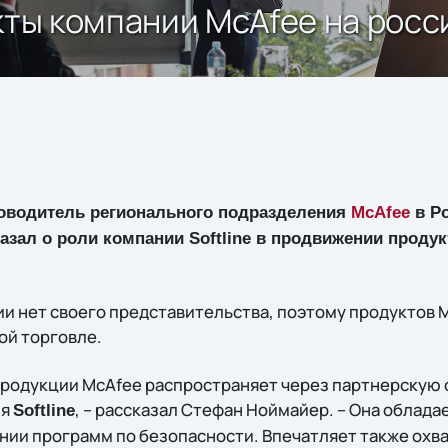
кты компании McAfee на росс
оводитель регионального подразделения
McAfee
в Ро
зал о роли компании Softline в продвижении продук
ии нет своего представительства, поэтому продуктов 
ой торговле.
родукции McAfee распространяет через партнерскую се
ия
, – рассказал Стефан Ноймайер. – Она облад
Softline
ии программ по безопасности. Впечатляет также охват