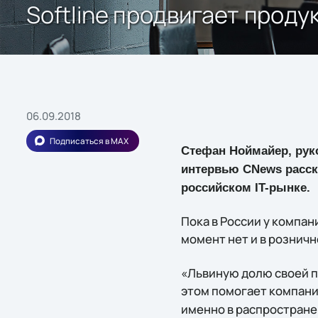
Softline продвигает проду
06.09.2018
Подписаться в MAX
Стефан Ноймайер, рук
интервью CNews расска
российском IT-рынке.
Пока в России у компан
момент нет и в розничн
«Львиную долю своей п
этом помогает компан
именно в распространен