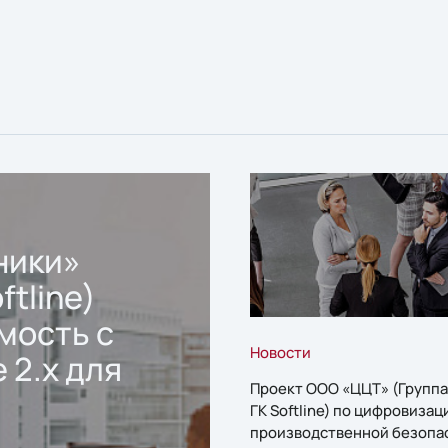
ники»
ftline)
мость с
Новости
 2.x для
Проект ООО «ЦЦТ» (Группа
ГК Softline) по цифровизац
производственной безопа