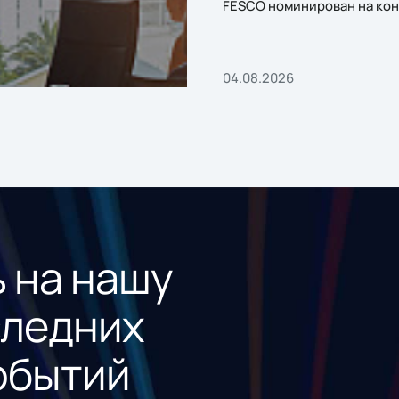
FESCO номинирован на кон
«1С:Проект года»
04.08.2026
 на нашу
следних
обытий