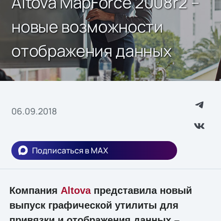
Altova MapForce 2008r2 –
новые возможности
отображения данных
06.09.2018
Подписаться в MAX
Компания
Altova
представила новый
выпуск графической утилиты для
привязки и отображения данных –