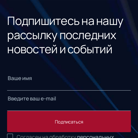
«1С
Подпишитесь на нашу
рассылку последних
новостей и событий
Подписаться
Согласен на обработку
персональных