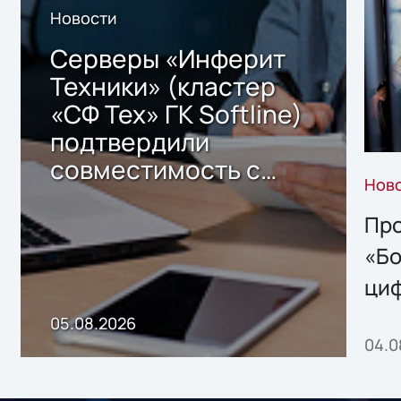
Новости
Серверы «Инферит
Техники» (кластер
«СФ Тех» ГК Softline)
подтвердили
совместимость с
Нов
решением Sharx
Storage 2.x для
Про
хранения данных
«Бо
ци
пр
05.08.2026
04.0
без
ном