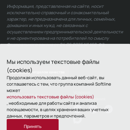
Информация, представленная на сайте, носит
исключительно справочный и ознакомительный
характер, не предназначена для личных, семейных,
домашних и иных нужд, не связанных с
осуществлением предпринимательской деятельности
и не ориентирована на потребителей по смыслу
Федерального закона от 24.06.2025 № 168-ФЗ.
Мы используем текстовые файлы
(cookies)
Связаться с отделом качества
Продолжая использовать данный веб-сайт, вы
соглашаетесь с тем, что группа компаний Softline
может
Условия
© 1993—2026 Softline
использовать текстовые файлы (cookies)
использования
, необходимые для работы сайта и анализа
посещаемости, в целях хранения ваших учетных
Политика
данных, параметров и предпочтений.
конфиденциальности
Принять