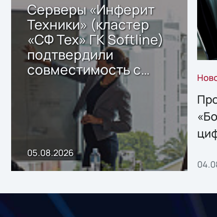
Серверы «Инферит
Техники» (кластер
«СФ Тех» ГК Softline)
подтвердили
совместимость с
Нов
решением Sharx
Storage 2.x для
Про
хранения данных
«Бо
ци
пр
05.08.2026
04.0
без
ном
«1С