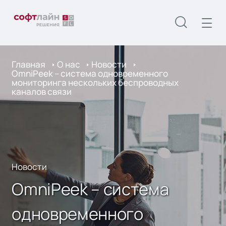
Главная
О нас
Новости
OmniPeek – система одновременного
мониторинга нескольких беспроводных
каналов связи
Новости
OmniPeek – система
одновременного