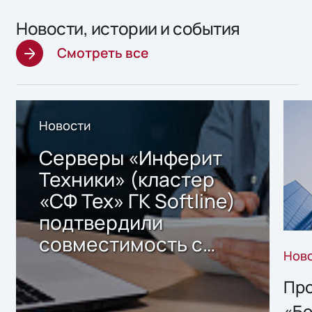
Новости, истории и события
Смотреть все
Новости
Серверы «Инферит
Техники» (кластер
«СФ Тех» ГК Softline)
подтвердили
совместимость с
Нов
решением Sharx
Storage 2.x для
Про
хранения данных
«Бо