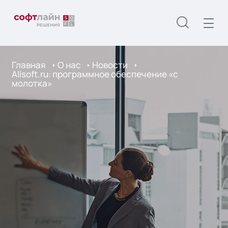
Главная
О нас
Новости
Allsoft.ru: программное обеспечение «с
молотка»