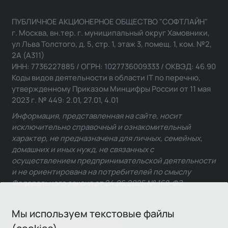
ПУБЛИЧНОЕ АКЦИОНЕРНОЕ ОБЩЕСТВО "СОФТЛАЙН"
г. Москва, вн.тер. г. муниципальный округ Хамовники,
ул Льва Толстого, д. 5, стр. 1, этаж 3, помещ. 1, ком. №2,
2А (А311)
ИНН: 7736227885 / ОГРН: 1027736009333 / ОКВЭД: 46.90
Коды видов деятельности в области IT по перечню,
утвержденному Приказом Минцифры России от 11 мая
2023 г. № 449: 2.01, 27.01, 4.01
Информация, представленная на сайте, носит
исключительно справочный и ознакомительный
характер, не предназначена для личных, семейных,
домашних и иных нужд, не связанных с
осуществлением предпринимательской деятельности
и не ориентирована на потребителей по смыслу
Федерального закона от 24.06.2025 № 168-ФЗ.
Мы используем текстовые файлы