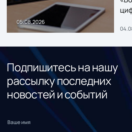
ци
пр
05.08.2026
04.0
без
ном
«1С
Подпишитесь на нашу
рассылку последних
новостей и событий