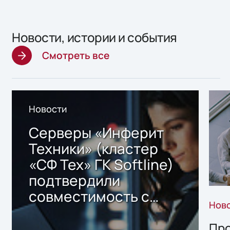
Новости, истории и события
Смотреть все
Новости
Серверы «Инферит
Техники» (кластер
«СФ Тех» ГК Softline)
подтвердили
совместимость с
Нов
решением Sharx
Storage 2.x для
Про