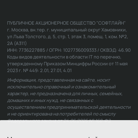
ПУБЛИЧНОЕ АКЦИОНЕРНОЕ ОБЩЕСТВО "СОФТЛАЙН"
г. Москва, вн.тер. г. муниципальный округ Хамовники,
ул Льва Толстого, д. 5, стр. 1, этаж 3, помещ. 1, ком. №2,
2А (А311)
ИНН: 7736227885 / ОГРН: 1027736009333 / ОКВЭД: 46.90
Коды видов деятельности в области IT по перечню,
утвержденному Приказом Минцифры России от 11 мая
2023 г. № 449: 2.01, 27.01, 4.01
Информация, представленная на сайте, носит
исключительно справочный и ознакомительный
характер, не предназначена для личных, семейных,
домашних и иных нужд, не связанных с
осуществлением предпринимательской деятельности
и не ориентирована на потребителей по смыслу
Федерального закона от 24.06.2025 № 168-ФЗ.