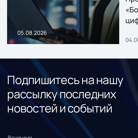
хранения данных
«Бо
ци
пр
05.08.2026
04.0
без
ном
«1С
Подпишитесь на нашу
рассылку последних
новостей и событий