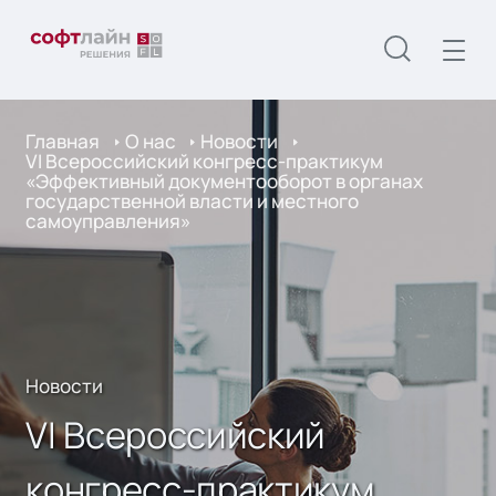
Главная
О нас
Новости
VI Всероссийский конгресс-практикум
«Эффективный документооборот в органах
государственной власти и местного
самоуправления»
Новости
VI Всероссийский
конгресс-практикум