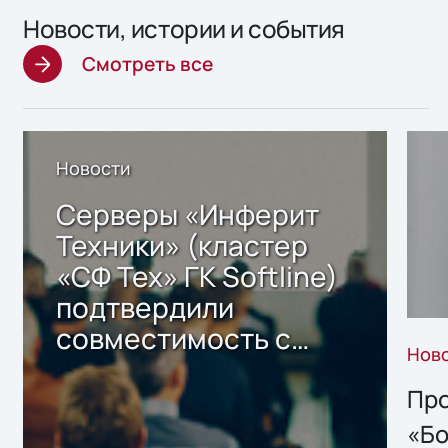
Новости, истории и события
Смотреть все
Новости
Серверы «Инферит
Техники» (кластер
«СФ Тех» ГК Softline)
подтвердили
совместимость с
Нов
решением Sharx
Storage 2.x для
Про
хранения данных
«Бо