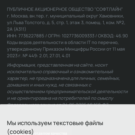
ПУБЛИЧНОЕ АКЦИОНЕРНОЕ ОБЩЕСТВО "СОФТЛАЙН"
г. Москва, вн.тер. г. муниципальный округ Хамовники,
ул Льва Толстого, д. 5, стр. 1, этаж 3, помещ. 1, ком. №2,
2А (А311)
ИНН: 7736227885 / ОГРН: 1027736009333 / ОКВЭД: 46.90
Коды видов деятельности в области IT по перечню,
утвержденному Приказом Минцифры России от 11 мая
2023 г. № 449: 2.01, 27.01, 4.01
Информация, представленная на сайте, носит
исключительно справочный и ознакомительный
характер, не предназначена для личных, семейных,
домашних и иных нужд, не связанных с
осуществлением предпринимательской деятельности
и не ориентирована на потребителей по смыслу
Федерального закона от 24.06.2025 № 168-ФЗ.
Мы используем текстовые файлы
(cookies)
Связаться с отделом качества