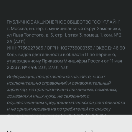
ПУБЛИЧНОЕ АКЦИОНЕРНОЕ ОБЩЕСТВО "СОФТЛАЙН"
г. Москва, вн.тер. г. муниципальный округ Хамовники,
ул Льва Толстого, д. 5, стр. 1, этаж 3, помещ. 1, ком. №2,
2А (А311)
ИНН: 7736227885 / ОГРН: 1027736009333 / ОКВЭД: 46.90
Коды видов деятельности в области IT по перечню,
утвержденному Приказом Минцифры России от 11 мая
2023 г. № 449: 2.01, 27.01, 4.01
Информация, представленная на сайте, носит
исключительно справочный и ознакомительный
характер, не предназначена для личных, семейных,
домашних и иных нужд, не связанных с
осуществлением предпринимательской деятельности
и не ориентирована на потребителей по смыслу
Федерального закона от 24.06.2025 № 168-ФЗ.