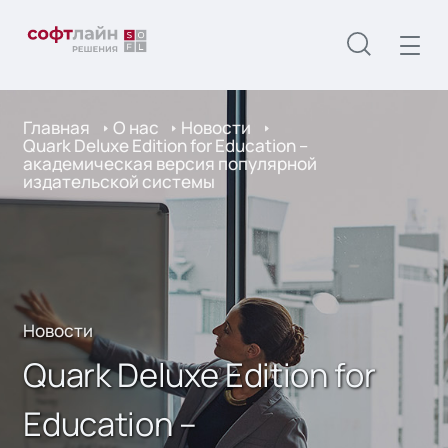
Главная
О нас
Новости
Quark Deluxe Edition for Education –
академическая версия популярной
издательской системы
Новости
Quark Deluxe Edition for
Education –