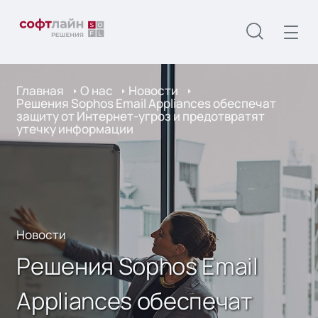
Главная
О нас
Новости
Решения Sophos Email Appliances обеспечат
защиту от Интернет-угроз и предотвратят
утечку информации
Новости
Решения Sophos Email
Appliances обеспечат