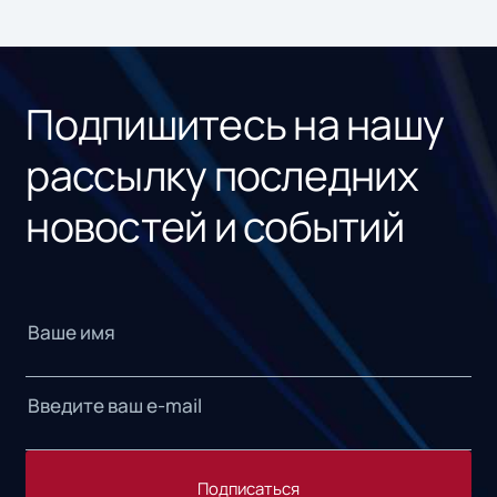
ном
«1С
Подпишитесь на нашу
рассылку последних
новостей и событий
Подписаться