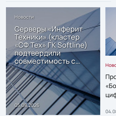
Новости
Серверы «Инферит
Техники» (кластер
«СФ Тех» ГК Softline)
подтвердили
совместимость с
Нов
решением Sharx
Storage 2.x для
Про
хранения данных
«Бо
ци
пр
05.08.2026
04.0
без