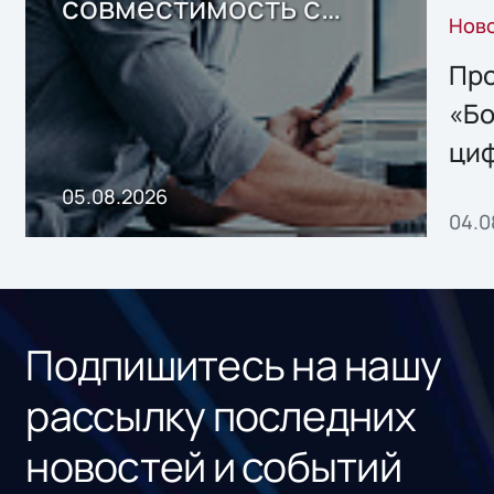
совместимость с
Нов
решением Sharx
Storage 2.x для
Про
хранения данных
«Бо
ци
пр
05.08.2026
04.0
без
ном
«1С
Подпишитесь на нашу
рассылку последних
новостей и событий