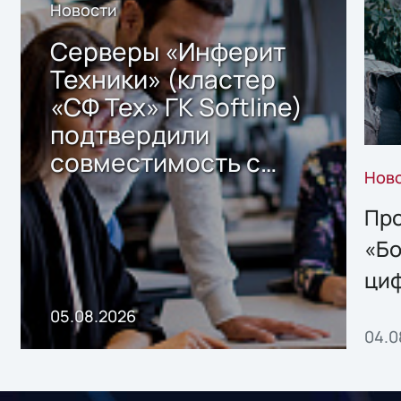
Новости
Серверы «Инферит
Техники» (кластер
«СФ Тех» ГК Softline)
подтвердили
совместимость с
Нов
решением Sharx
Storage 2.x для
Про
хранения данных
«Бо
ци
пр
05.08.2026
04.0
без
ном