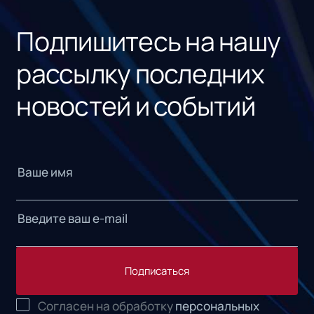
«1С
Подпишитесь на нашу
рассылку последних
новостей и событий
Подписаться
Согласен на обработку
персональных