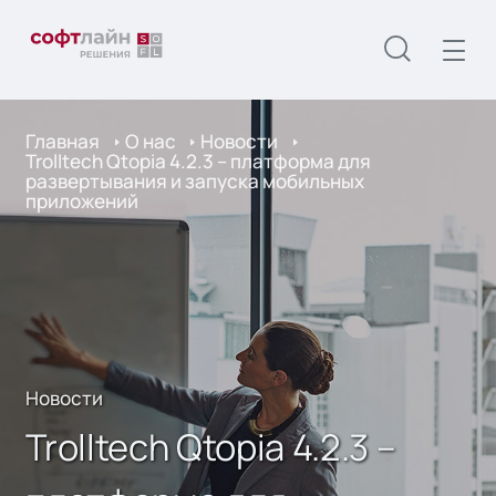
Главная
О нас
Новости
Trolltech Qtopia 4.2.3 – платформа для
развертывания и запуска мобильных
приложений
Новости
Trolltech Qtopia 4.2.3 –