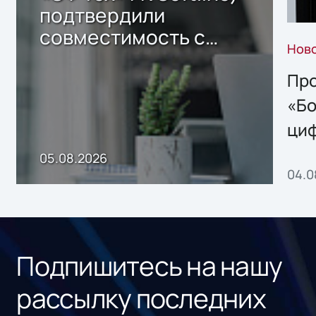
подтвердили
совместимость с
Нов
решением Sharx
Storage 2.x для
Про
хранения данных
«Бо
ци
пр
05.08.2026
04.0
без
ном
«1С
Подпишитесь на нашу
рассылку последних