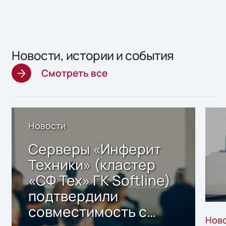
Новости, истории и события
Смотреть все
Новости
Серверы «Инферит
Техники» (кластер
«СФ Тех» ГК Softline)
подтвердили
совместимость с
Нов