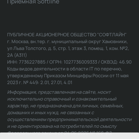
Приемная Softline
ПУБЛИЧНОЕ АКЦИОНЕРНОЕ ОБЩЕСТВО "СОФТЛАЙН"
г. Москва, вн.тер. г. муниципальный округ Хамовники,
ул Льва Толстого, д. 5, стр. 1, этаж 3, помещ. 1, ком. №2,
2А (А311)
ИНН: 7736227885 / ОГРН: 1027736009333 / ОКВЭД: 46.90
Коды видов деятельности в области IT по перечню,
утвержденному Приказом Минцифры России от 11 мая
2023 г. № 449: 2.01, 27.01, 4.01
Информация, представленная на сайте, носит
исключительно справочный и ознакомительный
характер, не предназначена для личных, семейных,
домашних и иных нужд, не связанных с
осуществлением предпринимательской деятельности
и не ориентирована на потребителей по смыслу
Федерального закона от 24.06.2025 № 168-ФЗ.