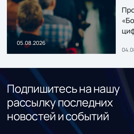
решением Sharx
Storage 2.x для
Про
хранения данных
«Бо
ци
пр
05.08.2026
04.0
без
ном
«1С
Подпишитесь на нашу
рассылку последних
новостей и событий