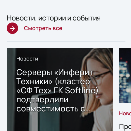
Новости, истории и события
Смотреть все
Новости
Серверы «Инферит
Техники» (кластер
«СФ Тех» ГК Softline)
подтвердили
совместимость с
Нов
решением Sharx
Storage 2.x для
Про