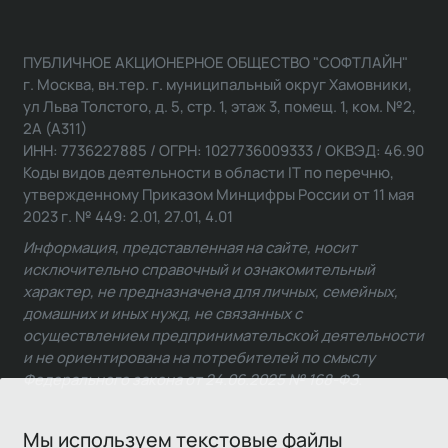
ПУБЛИЧНОЕ АКЦИОНЕРНОЕ ОБЩЕСТВО "СОФТЛАЙН"
г. Москва, вн.тер. г. муниципальный округ Хамовники,
ул Льва Толстого, д. 5, стр. 1, этаж 3, помещ. 1, ком. №2,
2А (А311)
ИНН: 7736227885 / ОГРН: 1027736009333 / ОКВЭД: 46.90
Коды видов деятельности в области IT по перечню,
утвержденному Приказом Минцифры России от 11 мая
2023 г. № 449: 2.01, 27.01, 4.01
Информация, представленная на сайте, носит
исключительно справочный и ознакомительный
характер, не предназначена для личных, семейных,
домашних и иных нужд, не связанных с
осуществлением предпринимательской деятельности
и не ориентирована на потребителей по смыслу
Федерального закона от 24.06.2025 № 168-ФЗ.
Мы используем текстовые файлы