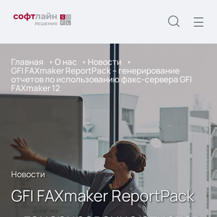
Главная
О нас
Новости
GFI FAXmaker ReportPack – генерирование
отчетов по использованию факс-сервера GFI
FAXmaker 12
Новости
GFI FAXmaker ReportPack