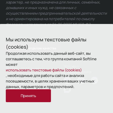
характер, не предназначена для личных, семейных,
домашних и иных нужд, не связанных с
осуществлением предпринимательской деятельности
и не ориентирована на потребителей по смыслу
Федерального закона от 24.06.2025 № 168-ФЗ.
Мы используем текстовые файлы
(cookies)
Связаться с отделом качества
Продолжая использовать данный веб-сайт, вы
соглашаетесь с тем, что группа компаний Softline
может
Условия
© 1993—2026 Softline
использовать текстовые файлы (cookies)
использования
, необходимые для работы сайта и анализа
посещаемости, в целях хранения ваших учетных
Политика
данных, параметров и предпочтений.
конфиденциальности
Принять
16+