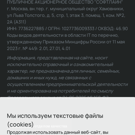
ПУБЛИЧНОЕ АКЦИОНЕРНОЕ ОБЩЕСТВО "СОФТЛАЙН"
г. Москва, вн.тер. г. муниципальный округ Хамовники,
ул Льва Толстого, д. 5, стр. 1, этаж 3, помещ. 1, ком. №2,
2А (А311)
ИНН: 7736227885 / ОГРН: 1027736009333 / ОКВЭД: 46.90
Коды видов деятельности в области IT по перечню,
утвержденному Приказом Минцифры России от 11 мая
2023 г. № 449: 2.01, 27.01, 4.01
Информация, представленная на сайте, носит
исключительно справочный и ознакомительный
характер, не предназначена для личных, семейных,
домашних и иных нужд, не связанных с
осуществлением предпринимательской деятельности
и не ориентирована на потребителей по смыслу
Федерального закона от 24.06.2025 № 168-ФЗ.
Мы используем текстовые файлы
(cookies)
Связаться с отделом качества
Продолжая использовать данный веб-сайт, вы