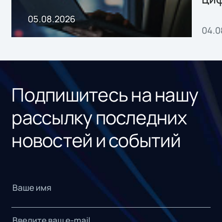
пр
05.08.2026
04.0
без
ном
«1С
Подпишитесь на нашу
рассылку последних
новостей и событий