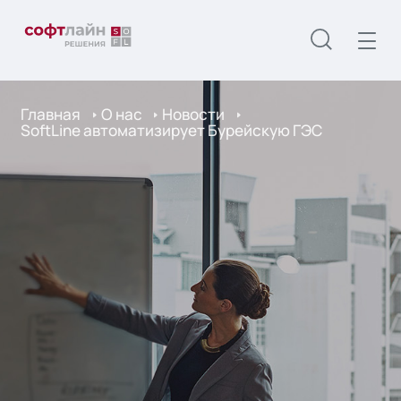
Главная
О нас
Новости
SoftLine автоматизирует Бурейскую ГЭС