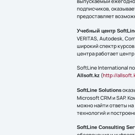
выпускаемый ежегодно 
подписчиков, оказывае
предоставляет возможн
Учебный центр SoftLin
VERITAS, Autodesk, Com
широкий спектр курсов
центра работает центр 
SoftLine Internationa
(
http://allsoft.
Allsoft.kz
оказы
SoftLine Solutions
Microsoft CRM и SAP. 
можно найти ответы н
технологий и построен
SoftLine Consulting Ser
обеспечения и инфраст