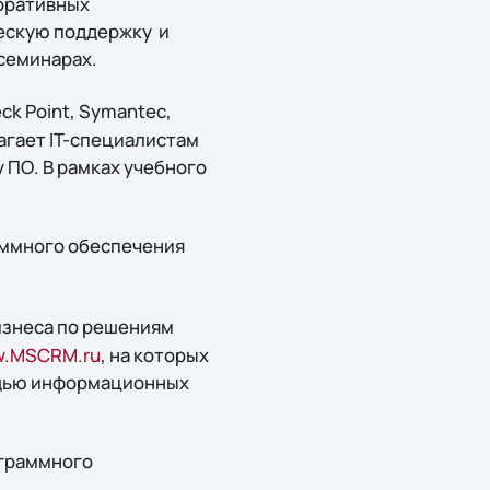
оративных
ескую поддержку и
семинарах.
ck Point, Symantec,
агает IT-специалистам
ПО. В рамках учебного
аммного обеспечения
изнеса по решениям
.MSCRM.ru
, на которых
ощью информационных
ограммного