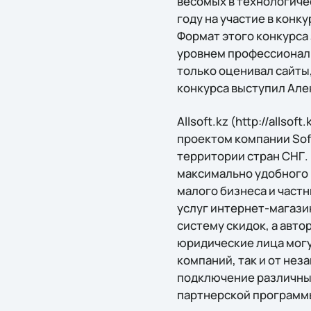
весомых в технологиче
году на участие в конк
Формат этого конкурса
уровнем профессионали
только оценивал сайты
конкурса выступил Але
Allsoft.kz (http://allso
проектом компании Sof
территории стран СНГ. 
максимально удобного в
малого бизнеса и частн
услуг интернет-магази
систему скидок, а авто
юридические лица могу
компаний, так и от неза
подключение различных
партнерской программ