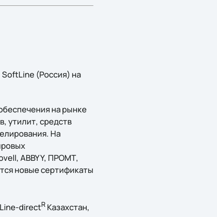
 SoftLine (Россия) на
 обеспечения на рынке
, утилит, средств
делирования. На
ировых
ovell, ABBYY, ПРОМТ,
ются новые сертификаты
R
ine-direct
Казахстан,