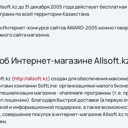
lsoft.kz до 31 декабря 2005 года действует бесплатная
грамм по всей территории Казахстана.
z в Интернет-конкурсе сайтов AWARD-2005 можно говор
амого сайта магазина.
б Интернет-магазине Allsoft.k
t.kz (
http://allsoft.kz
) создан для обеспечения максим
нтами компании SoftLine: организациями малого бизне
специализация магазина - shareware-программы (т.е.
п лицензии). Благодаря быстрой доставке (в первую о
кой и информационной поддержке, а также возможнос
 совершение покупок в интернет-магазине Allsoft.kz 
ем.