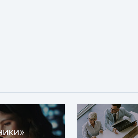
ники»