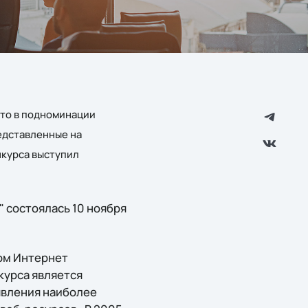
сто в подноминации
редставленные на
нкурса выступил
 состоялась 10 ноября
ом Интернет
курса является
явления наиболее