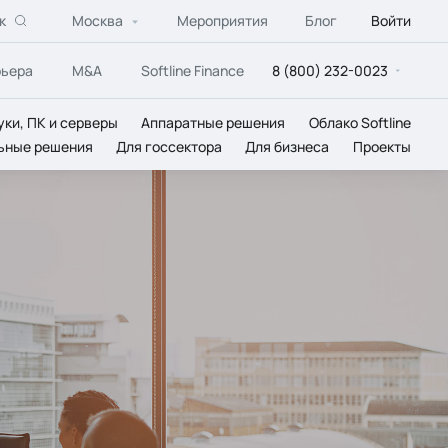
к
Москва
Мероприятия
Блог
Войти
рьера
M&A
Softline Finance
8 (800) 232-0023
уки, ПК и серверы
Аппаратные решения
Облако Softline
ьные решения
Для госсектора
Для бизнеса
Проекты