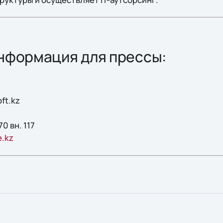
нформация для прессы:
ft.kz
0 вн. 117
e.kz