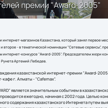
дителей премии "Award-2005"
еди интернет-магазинов Казахстана, который занял первое ме
и второе - в тематической номинации "Сетевые сервисы", п
м интернет-конкурсе "Award-2005". Председателем жюри ко
 Рунета Артемий Лебедев.
аждения казахстанской интернет-премии "Award-2005"
кафе г. Алматы - "Cafemax".
WARD" является значительным событием в казахстанск
проводится ежегодно, начиная с 2002 года. Целью кон
ого содержания казахстанского Интернета путем вы