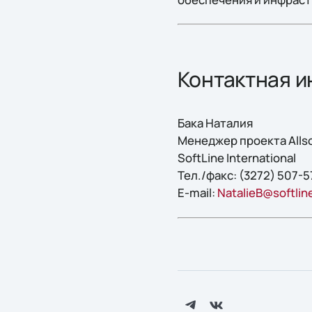
Контактная и
Бака Наталия
Менеджер проекта Allso
SoftLine International
Тел./факс: (3272) 507-57
E-mail:
NatalieB@softlin