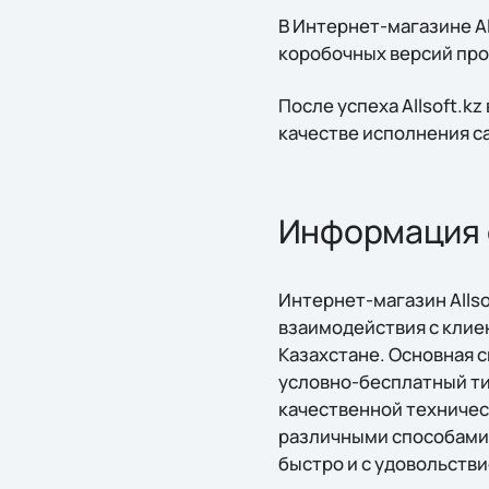
В Интернет-магазине Al
коробочных версий про
После успеха Allsoft.k
качестве исполнения с
Информация о
Интернет-магазин Allsof
взаимодействия с клие
Казахстане. Основная 
условно-бесплатный ти
качественной техничес
различными способами,
быстро и с удовольстви