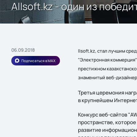
Allsoft.kz - один из побе
06.09.2018
llsoft.kz, стал лучшим ср
"Электронная коммерция" 
Подписаться в MAX
престижном казахстанско
знаменитый веб-дизайнер
Третья церемония нагр
в крупнейшем Интернет-
Конкурс веб-сайтов "A
пространстве, которое 
развитие информационн