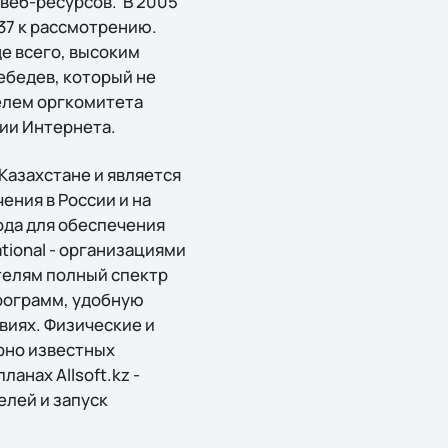
веб-ресурсов. В 2005
537 к рассмотрению.
е всего, высоким
ебедев, который не
телем оргкомитета
ии Интернета.
в Казахстане и является
ния в России и на
года для обеспечения
tional - организациями
ателям полный спектр
рограмм, удобную
виях. Физические и
рно известных
анах Allsoft.kz -
лей и запуск