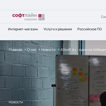
Со
Интернет-магазин
Услуги и решения
Российское ПО
Главная
О нас
Новости
Allsoft.kz - один из побе
Новости