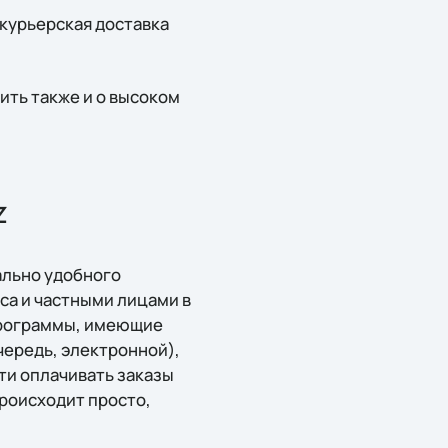
 курьерская доставка
ить также и о высоком
z
ально удобного
са и частными лицами в
 программы, имеющие
чередь, электронной),
ти оплачивать заказы
происходит просто,