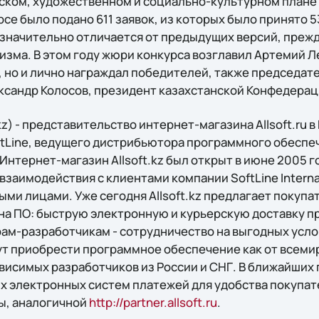
ском, художественном и социально-культурном плане 
урсе было подано 611 заявок, из которых было принято 
 значительно отличается от предыдущих версий, прежд
зма. В этом году жюри конкурса возглавил Артемий Л
, но и лично награждал победителей, также председа
ксандр Колосов, президент казахстанской Конфедерац
ft.kz) - представительство интернет-магазина Allsoft.ru 
tLine, ведущего дистрибьютора программного обеспече
Интернет-магазин Allsoft.kz был открыт в июне 2005 
заимодействия с клиентами компании SoftLine Interna
ыми лицами. Уже сегодня Allsoft.kz предлагает покуп
на ПО: быструю электронную и курьерскую доставку п
рам-разработчикам - сотрудничество на выгодных усло
т приобрести программное обеспечение как от всеми
висимых разработчиков из России и СНГ. В ближайших пл
 электронных систем платежей для удобства покупате
ы, аналогичной
http://partner.allsoft.ru
.