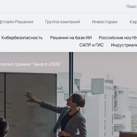
Поис
фтлайн Решения
Группа компаний
Инвесторам
Ка
Кибербезопасность
Решения на базе ИИ
Российские ноутб
САПР и ГИС
Индустриал
дителей премии "Award-2005"