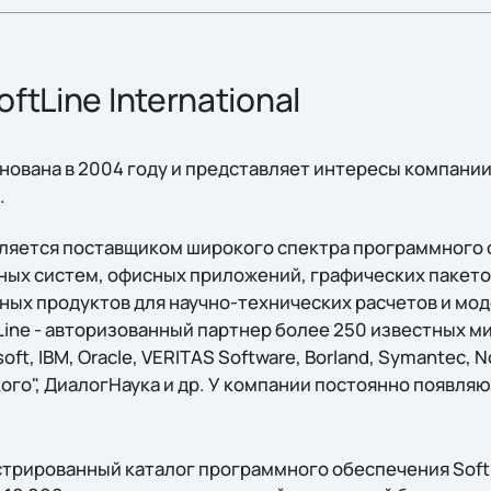
ftLine International
основана в 2004 году и представляет интересы компании
.
 является поставщиком широкого спектра программного
ных систем, офисных приложений, графических пакетов
ных продуктов для научно-технических расчетов и мо
Line - авторизованный партнер более 250 известных м
ft, IBM, Oracle, VERITAS Software, Borland, Symantec, N
ого", ДиалогНаука и др. У компании постоянно появля
трированный каталог программного обеспечения SoftL