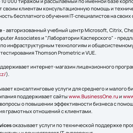
10 000 тиражом и рассылаемый по именной базе корп
т своим клиентам консультационную помощь и технич
ость бесплатного обучения IT-специалистов на своих 
- авторизованный учебный центр Microsoft, Citrix, Che
e
puter Associates и "Лаборатории Касперского" - предл
 по инфраструктурным технологиям и общесистемному 
тестирования Thomson Prometric и VUE.
l поддерживает интернет-магазин лицензионного прогр
kz/
).
вает консалтинговые услуги для среднего и малого б
Компания поддерживает сайты
www.BusinessOne.ru
и
www
а вопросы о повышении эффективности бизнеса с пом
ия грамотных отношений с клиентами.
оказывает услуги по технической поддержке пр
vices
руктуры и осуществляет IT-аутсорсинг.