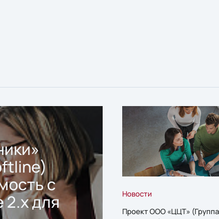
ники»
ftline)
мость с
Новости
 2.x для
Проект ООО «ЦЦТ» (Группа