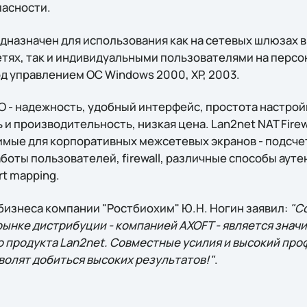
асности.
редназначен для использования как на сетевых шлюзах 
тях, так и индивидуальными пользователями на перс
д управлением ОС Windows 2000, XP, 2003.
О - надежность, удобный интерфейс, простота настрой
и производительность, низкая цена. Lan2net NAT Firew
мые для корпоративных межсетевых экранов - подсчет
боты пользователей, firewall, различные способы аут
rt mapping.
бизнеса компании "Ростбиохим" Ю.Н. Ногин заявил:
"С
 рынке дистрибуции - компанией AXOFT - является зна
 продукта Lan2net. Совместные усилия и высокий пр
волят добиться высоких результатов!"
.