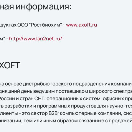
ная информация:
одуктах ООО "Ростбиохим" -
www.axoft.ru
м" -
http://www.lan2net.ru/
AXOFT
 на основе дистрибьюторского подразделения компании
одняшний день ведущим поставщиком широкого спектр
России и стран СНГ: операционных систем, офисных п
тв разработки и программных продуктов для научно-те
лиенты - это сектор B2B: компьютерные компании, си
анизации, тем или иным образом связанные с продажей