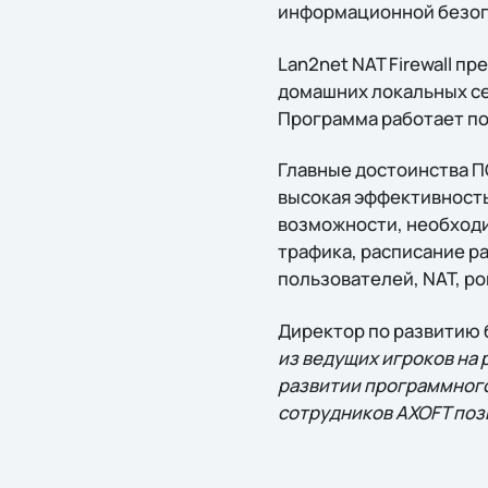
информационной безоп
Lan2net NAT Firewall п
домашних локальных се
Программа работает по
Главные достоинства П
высокая эффективность 
возможности, необходи
трафика, расписание ра
пользователей, NAT, po
Директор по развитию 
из ведущих игроков на
развитии программного
сотрудников AXOFT поз