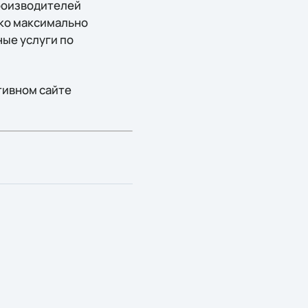
роизводителей
ько максимально
ые услуги по
тивном сайте