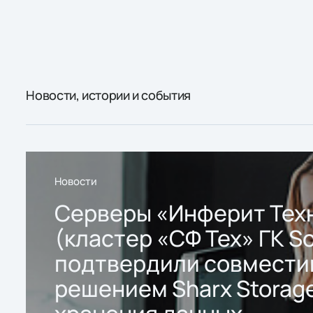
Новости, истории и события
Новости
Серверы «Инферит Тех
(кластер «СФ Тех» ГК So
подтвердили совмести
решением Sharx Storage