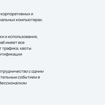
в корпоративных и
ональных компьютерах.
ки и использования,
all имеет все
 трафика, квоты
ентификации
отрудничество с одним
чительным событием в
офессионализм