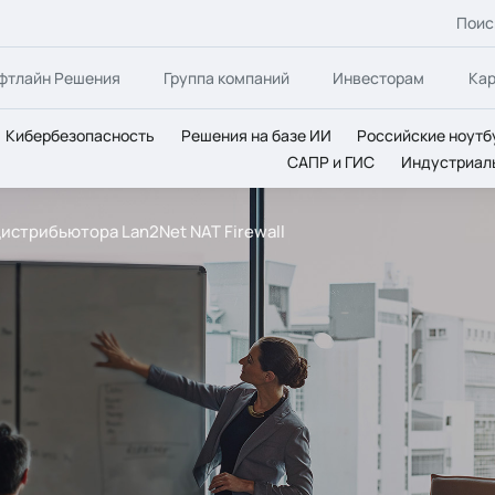
Поис
фтлайн Решения
Группа компаний
Инвесторам
Ка
Кибербезопасность
Решения на базе ИИ
Российские ноутб
САПР и ГИС
Индустриал
истрибьютора Lan2Net NAT Firewall