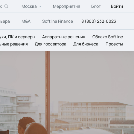
к
Москва
Мероприятия
Блог
Войти
рьера
M&A
Softline Finance
8 (800) 232-0023
уки, ПК и серверы
Аппаратные решения
Облако Softline
ьные решения
Для госсектора
Для бизнеса
Проекты