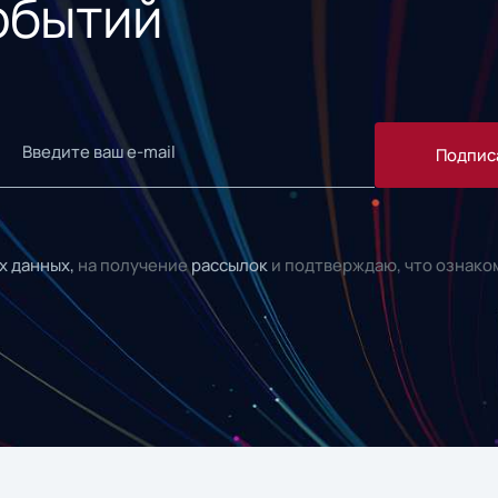
обытий
Подпис
х данных,
на получение
рассылок
и подтверждаю, что ознако