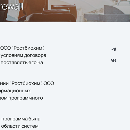
ewall
 ООО "Ростбиохим",
 условиям договора
 поставлять его на
нии "Ростбиохим". ООО
формационных
твом программного
 - программа была
 области систем