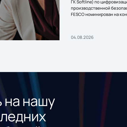
ГК Softline) по цифровизац
производственной безопа
FESCO номинирован на кон
«1С:Проект года»
04.08.2026
 на нашу
следних