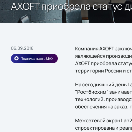
AXOFT приобрела статус д
06.09.2018
Компания AXOFT заключ
являющейся производит
Подписаться в MAX
AXOFT приобрела статус
территории России и ст
На сегодняшний день L
"Ростбиохим" занимает
технологий: производс
обеспечения на заказ, 
Межсетевой экран Lan2n
спроектирована и реал