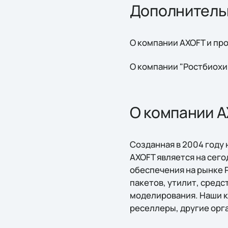
Дополнитель
О компании AXOFT и пр
О компании "Ростбиохи
О компании 
Созданная в 2004 году
AXOFT является на сег
обеспечения на рынке 
пакетов, утилит, средс
моделирования. Наши к
реселлеры, другие орг