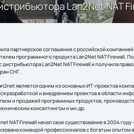
истрибьютора Lan2Net NAT Fir
ила партнерское соглашение с российской компанией
елем программного продукта Lan2Net NAT Firewall. По
 дистрибьютора Lan2Net NAT Firewall и получила право
ран СНГ.
an2net является одним из основных ИТ-проектов компа
ся разработкой и внедрением проектов в области ин
твом и продажей программных продуктов, производс
техническим консалтингом и мн.др.
et NAT Firewall начал свое существование в 2004 году
изована командой профессионалов с богатым опытом в