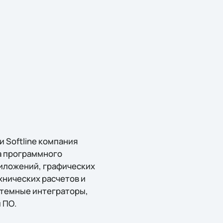
 Softline компания
а программного
риложений, графических
хнических расчетов и
стемные интеграторы,
 ПО.