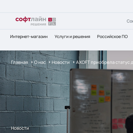
Со
Интернет-магазин
Услуги и решения
Российское ПО
Главная
О нас
Новости
AXOFT приобрела статус д
Новости