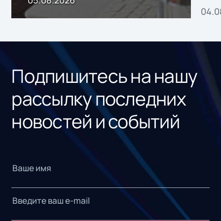
04.0
без
ном
«1С
Подпишитесь на нашу
рассылку последних
новостей и событий