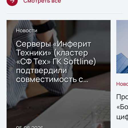
Смотреть все
Новости
Серверы «Инферит
Техники» (кластер
«СФ Тех» ГК Softline)
подтвердили
совместимость с
Нов
решением Sharx
Storage 2.x для
Про
хранения данных
«Бо
ци
пр
05.08.2026