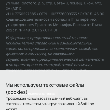
ул Льва Толстого, д. 5, стр. 1, этаж 3, помещ. 1, ком. №2,
2А (А311)
ИНН: 7736227885 / ОГРН: 1027736009333 / ОКВЭД: 46.90
Коды видов деятельности в области IT по перечню,
утвержденному Приказом Минцифры России от 11 мая
2023 г. № 449: 2.01, 27.01, 4.01
Информация, представленная на сайте, носит
исключительно справочный и ознакомительный
характер, не предназначена для личных, семейных,
домашних и иных нужд, не связанных с
осуществлением предпринимательской деятельности
и не ориентирована на потребителей по смыслу
Федерального закона от 24.06.2025 № 168-ФЗ.
Мы используем текстовые файлы
(cookies)
Связаться с отделом качества
Продолжая использовать данный веб-сайт, вы
соглашаетесь с тем, что группа компаний Softline
может