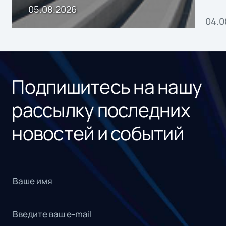
пр
05.08.2026
04.0
без
ном
«1С
Подпишитесь на нашу
рассылку последних
новостей и событий