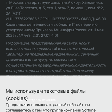
г. Москва, вн.тер. г. муниципальный округ Хамовники,
ул Льва Толстого, д. 5, стр. 1, этаж 3, помещ. 1, ком. №2,
2А (А311)
ИНН: 7736227885 / ОГРН: 1027736009333 / ОКВЭД: 46.90
Коды видов деятельности в области IT по перечню,
утвержденному Приказом Минцифры России от 11 мая
2023 г. № 449: 2.01, 27.01, 4.01
Информация, представленная на сайте, носит
исключительно справочный и ознакомительный
характер, не предназначена для личных, семейных,
домашних и иных нужд, не связанных с
осуществлением предпринимательской деятельности
и не ориентирована на потребителей по смыслу
Федерального закона от 24.06.2025 № 168-ФЗ.
Мы используем текстовые файлы
(cookies)
Связаться с отделом качества
Продолжая использовать данный веб-сайт, вы
соглашаетесь с тем, что группа компаний Softline