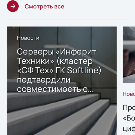
Смотреть все
Новости
Серверы «Инферит
Техники» (кластер
«СФ Тех» ГК Softline)
подтвердили
совместимость с
Нов
решением Sharx
Storage 2.x для
Про
хранения данных
«Бо
ци