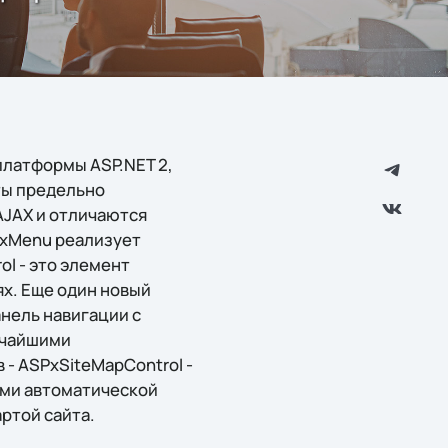
платформы ASP.NET 2,
ты предельно
JAX и отличаются
PxMenu реализует
l - это элемент
х. Еще один новый
нель навигации с
очайшими
- ASPxSiteMapControl -
ами автоматической
ртой сайта.