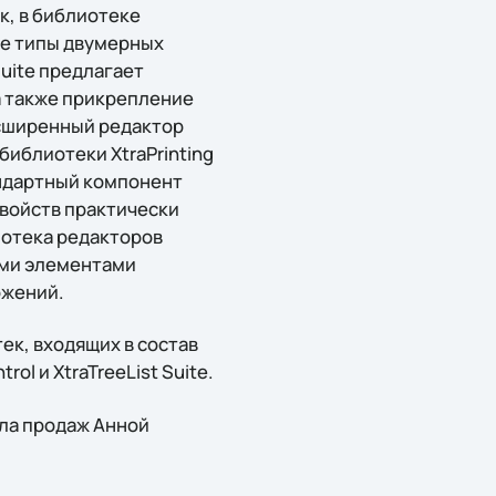
к, в библиотеке
ые типы двумерных
uite предлагает
а также прикрепление
расширенный редактор
иблиотеки XtraPrinting
тандартный компонент
свойств практически
иотека редакторов
ыми элементами
ожений.
ек, входящих в состав
rol и XtraTreeList Suite.
ела продаж Анной