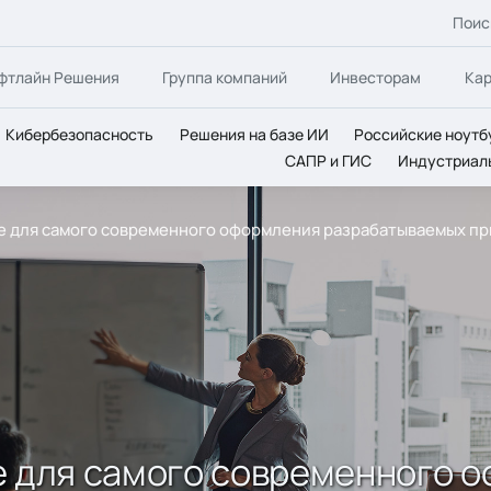
Поис
фтлайн Решения
Группа компаний
Инвесторам
Ка
Кибербезопасность
Решения на базе ИИ
Российские ноутб
САПР и ГИС
Индустриал
 все для самого современного оформления разрабатываемых 
все для самого современного