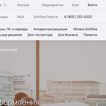
к
Москва
Мероприятия
Блог
Войти
рьера
M&A
Softline Finance
8 (800) 232-0023
уки, ПК и серверы
Аппаратные решения
Облако Softline
ьные решения
Для госсектора
Для бизнеса
Проекты
приложений
 оформления