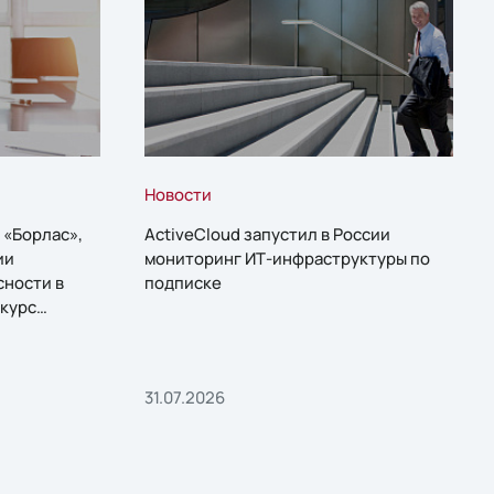
Новости
 «Борлас»,
ActiveCloud запустил в России
ии
мониторинг ИТ-инфраструктуры по
сности в
подписке
курс
31.07.2026