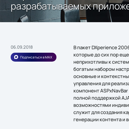
разрабатываемых прилож
06.09.2018
В пакет DXperience 200
которые до сих пор ещ
Подписаться в MAX
неприхотливы к систе
богатым набором настр
основные и контекстны
управления для реализ
компонент ASPxNavBar 
полной поддержкой AJ
возможностями индивид
служит для создания к
генерации контента и 