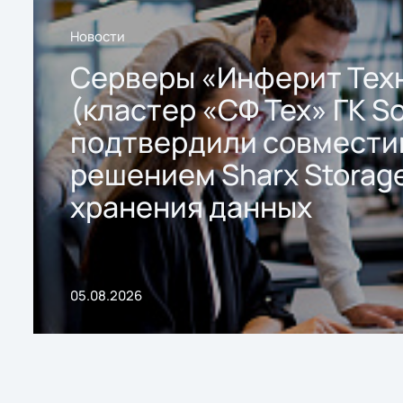
Новости
Серверы «Инферит Тех
(кластер «СФ Тех» ГК So
подтвердили совмести
решением Sharx Storage
хранения данных
05.08.2026