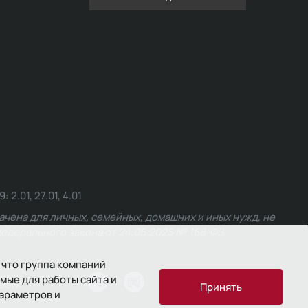
.01, 27.01, 4.01
чена для личных, семейных, домашних и иных нужд, не
едерального закона от 24.06.2025 № 168-ФЗ.
 что группа компаний
мые для работы сайта и
ости
Принять
параметров и