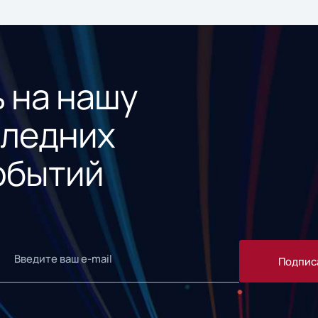
 на нашу
следних
обытий
Подпис