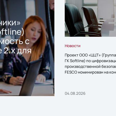
ники»
ftline)
мость с
Новости
 2.x для
Проект ООО «ЦЦТ» (Группа
ГК Softline) по цифровизац
производственной безопа
FESCO номинирован на кон
«1С:Проект года»
04.08.2026