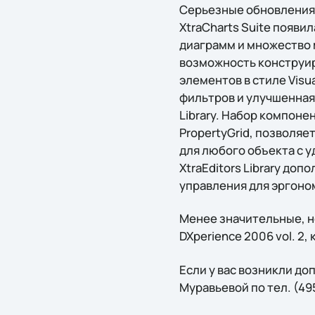
Серьезные обновления 
XtraCharts Suite появ
диаграмм и множество 
возможность конструиро
элементов в стиле Visu
фильтров и улучшенная
Library. Набор компоне
PropertyGrid, позволя
для любого объекта с 
XtraEditors Library д
управления для эргоно
Менее значительные, н
DXperience 2006 vol. 2, 
Если у вас возникли д
Муравьевой по тел. (49