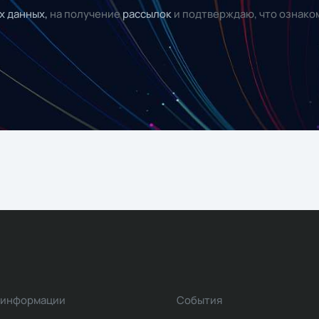
х данных,
на получение
рассылок
и подтверждаю, что ознако
 информации
События