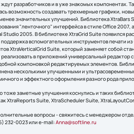
ждут разработчиков и в уже знакомых компонентах. Та
илась возможность создавать трехмерные графики, нов
менее значительных улучшений. Библиотека XtraBars S
вания "ленточного" интерфейса в стиле Office 2007, 
al Studio 2005. В библиотеке XtraGrid Suite появился 
 поддержка вспомогательных инструментов печати из б
нтов XtraVerticalGrid Suite, который заменяет собой с
ет реализовать в приложений универсальный редактор 
удобной компоновкой редактируемых элементов. Библ
ополнена несколькими улучшенными и ультрасовременн
мичного и эффектного оформления разного рода прил
о тоже заметные улучшения коснулись и таких библиот
как XtraReports Suite, XtraScheduler Suite, XtraLayoutCont
ополнительные вопросы - свяжитесь с менеджером отд
5) 232-0023 или e-mail:
Anna@softline.ru