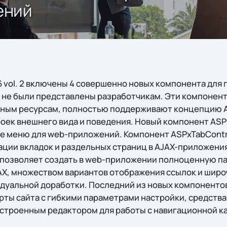
ений
6 vol. 2 включены 4 совершенно новых компонента для 
е не были представлены разработчикам. Эти компонен
мным ресурсам, полностью поддерживают концепцию A
оек внешнего вида и поведения. Новый компонент AS
е меню для web-приложений. Компонент ASPxTabContro
ации вкладок и раздельных страниц в AJAX-приложения
позволяет создать в web-приложении полноценную па
AX, множеством вариантов отображения ссылок и шир
уальной доработки. Последний из новых компонентов 
арты сайта с гибкими параметрами настройки, средств
встроенным редактором для работы с навигационной ка