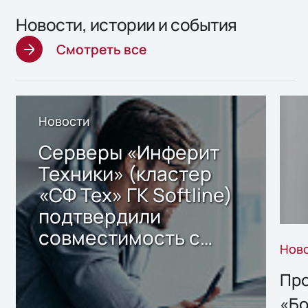
Новости, истории и события
Смотреть все
Новости
Серверы «Инферит
Техники» (кластер
«СФ Тех» ГК Softline)
подтвердили
совместимость с
Нов
решением Sharx
Storage 2.x для
Про
хранения данных
«Бо