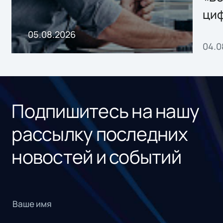
ци
пр
05.08.2026
04.0
без
ном
«1С
Подпишитесь на нашу
рассылку последних
новостей и событий