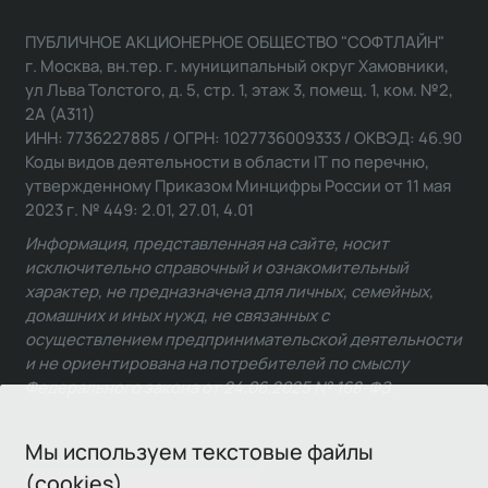
ПУБЛИЧНОЕ АКЦИОНЕРНОЕ ОБЩЕСТВО "СОФТЛАЙН"
г. Москва, вн.тер. г. муниципальный округ Хамовники,
ул Льва Толстого, д. 5, стр. 1, этаж 3, помещ. 1, ком. №2,
2А (А311)
ИНН: 7736227885 / ОГРН: 1027736009333 / ОКВЭД: 46.90
Коды видов деятельности в области IT по перечню,
утвержденному Приказом Минцифры России от 11 мая
2023 г. № 449: 2.01, 27.01, 4.01
Информация, представленная на сайте, носит
исключительно справочный и ознакомительный
характер, не предназначена для личных, семейных,
домашних и иных нужд, не связанных с
осуществлением предпринимательской деятельности
и не ориентирована на потребителей по смыслу
Федерального закона от 24.06.2025 № 168-ФЗ.
Мы используем текстовые файлы
(cookies)