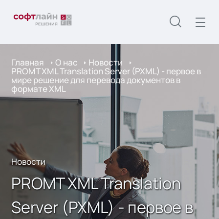
Главная
О нас
Новости
PROMT XML Translation Server (PXML) - первое в
мире решение для перевода документов в
формате XML
Новости
PROMT XML Translation
Server (PXML) - первое в