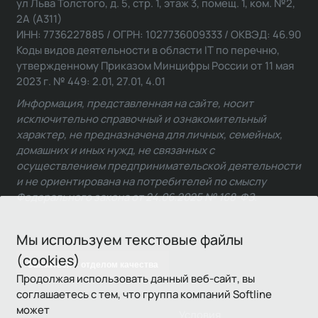
ул Льва Толстого, д. 5, стр. 1, этаж 3, помещ. 1, ком. №2,
2А (А311)
ИНН: 7736227885 / ОГРН: 1027736009333 / ОКВЭД: 46.90
Коды видов деятельности в области IT по перечню,
утвержденному Приказом Минцифры России от 11 мая
2023 г. № 449: 2.01, 27.01, 4.01
Информация, представленная на сайте, носит
исключительно справочный и ознакомительный
характер, не предназначена для личных, семейных,
домашних и иных нужд, не связанных с
осуществлением предпринимательской деятельности
и не ориентирована на потребителей по смыслу
Федерального закона от 24.06.2025 № 168-ФЗ.
Мы используем текстовые файлы
(cookies)
Связаться с отделом качества
Продолжая использовать данный веб-сайт, вы
соглашаетесь с тем, что группа компаний Softline
может
Условия