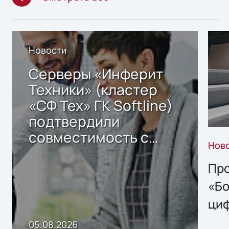
Новости
Серверы «Инферит
Техники» (кластер
«СФ Тех» ГК Softline)
подтвердили
совместимость с
Нов
решением Sharx
Storage 2.x для
Про
хранения данных
«Бо
ци
пр
05.08.2026