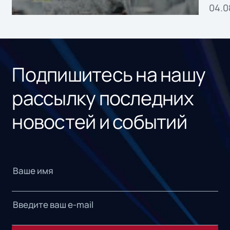
04.0
без
ном
«1С
Подпишитесь на нашу
рассылку последних
новостей и событий