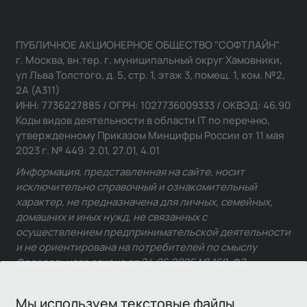
ПУБЛИЧНОЕ АКЦИОНЕРНОЕ ОБЩЕСТВО "СОФТЛАЙН"
г. Москва, вн.тер. г. муниципальный округ Хамовники,
ул Льва Толстого, д. 5, стр. 1, этаж 3, помещ. 1, ком. №2,
2А (А311)
ИНН: 7736227885 / ОГРН: 1027736009333 / ОКВЭД: 46.90
Коды видов деятельности в области IT по перечню,
утвержденному Приказом Минцифры России от 11 мая
2023 г. № 449: 2.01, 27.01, 4.01
Информация, представленная на сайте, носит
исключительно справочный и ознакомительный
характер, не предназначена для личных, семейных,
домашних и иных нужд, не связанных с
осуществлением предпринимательской деятельности
и не ориентирована на потребителей по смыслу
Федерального закона от 24.06.2025 № 168-ФЗ.
Мы используем текстовые файлы