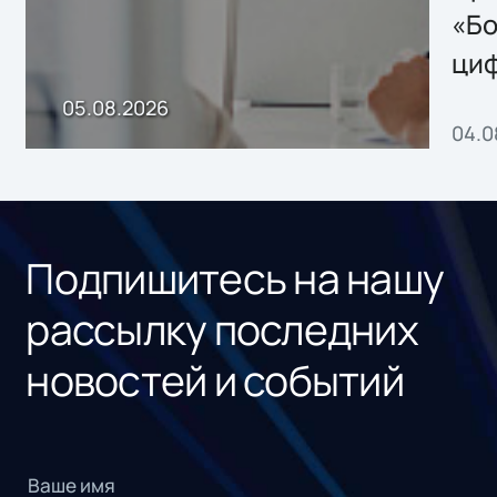
хранения данных
«Бо
ци
пр
05.08.2026
04.0
без
ном
«1С
Подпишитесь на нашу
рассылку последних
новостей и событий