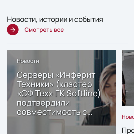
Новости, истории и события
Смотреть все
Новости
Серверы «Инферит
Техники» (кластер
«СФ Тех» ГК Softline)
подтвердили
совместимость с
Нов
решением Sharx
Storage 2.x для
Про