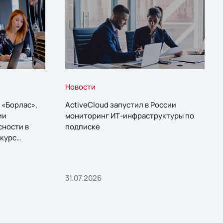
Новости
 «Борлас»,
ActiveCloud запустил в России
ии
мониторинг ИТ-инфраструктуры по
сности в
подписке
курс
31.07.2026