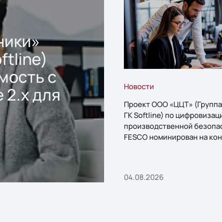
ники»
ftline)
мость с
Новости
 2.x для
Проект ООО «ЦЦТ» (Группа
ГК Softline) по цифровизац
производственной безопа
FESCO номинирован на кон
«1С:Проект года»
04.08.2026