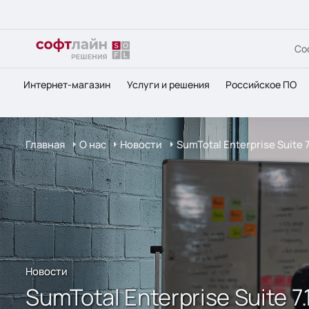
Со
Интернет-магазин
Услуги и решения
Российское ПО
Главная
О нас
Новости
SumTotal Enterprise Suite
Новости
SumTotal Enterprise Suite