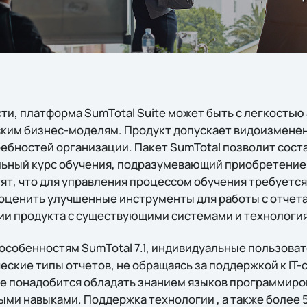
ти, платформа SumTotal Suite может быть с легкостью
им бизнес-моделям. Продукт допускает видоизменен
ебностей организации. Пакет SumTotal позволит сост
ьный курс обучения, подразумевающий приобретение
т, что для управления процессом обучения требуетс
т оценить улучшенные инструменты для работы с отче
и продукта с существующими системами и технологи
особенностям SumTotal 7.1, индивидуальные пользоват
ские типы отчетов, не обращаясь за поддержкой к IT-
е понадобится обладать знанием языков программиро
ыми навыками. Поддержка технологии
, а также более