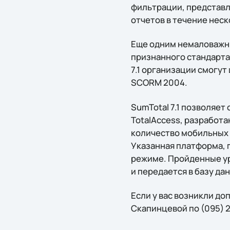
фильтрации, представл
отчетов в течение неск
Еще одним немаловажны
признанного стандарта
7.1 организации смогу
SCORM 2004.
SumTotal 7.1 позволяе
TotalAccess, разработ
количество мобильных 
Указанная платформа, 
режиме. Пройденные ур
и передается в базу д
Если у вас возникли д
Скапинцевой по (095) 2