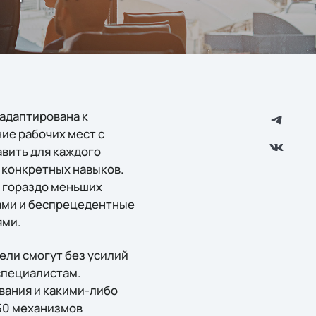
 адаптирована к
ие рабочих мест с
авить для каждого
 конкретных навыков.
я гораздо меньших
тами и беспрецедентные
ями.
ели смогут без усилий
специалистам.
вания и какими-либо
 50 механизмов