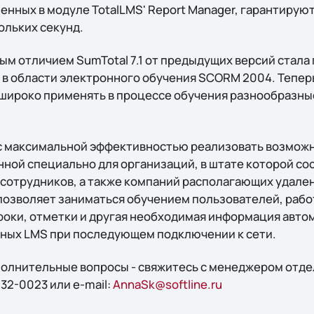
енных в модуле TotalLMS' Report Manager, гарантирую
ольких секунд.
м отличием SumTotal 7.1 от предыдущих версий стала
 в области электронного обучения SCORM 2004. Тепер
т широко применять в процессе обучения разнообразн
т с максимальной эффективностью реализовать возмо
анной специально для организаций, в штате которой с
сотрудников, а также компаний располагающих удал
позволяет заниматься обучением пользователей, раб
оки, отметки и другая необходимая информация авто
анных LMS при последующем подключении к сети.
ополнительные вопросы - свяжитесь с менеджером отд
32-0023 или e-mail:
AnnaSk@softline.ru