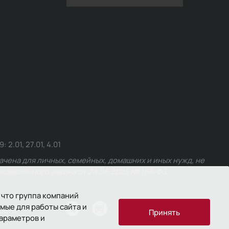
.01, 27.01, 4.01
чена для личных, семейных, домашних и иных нужд, не
едерального закона от 24.06.2025 № 168-ФЗ.
 что группа компаний
мые для работы сайта и
ости
Принять
параметров и