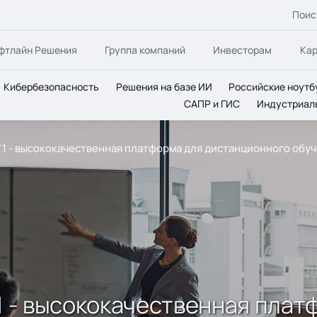
Поис
фтлайн Решения
Группа компаний
Инвесторам
Ка
Кибербезопасность
Решения на базе ИИ
Российские ноутб
САПР и ГИС
Индустриал
 7.1 - высококачественная платформа для дистанционного обу
 7.1 - высококачественная пл