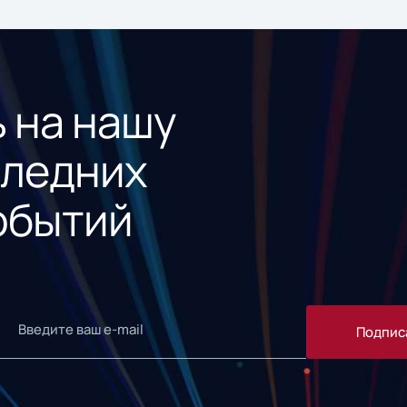
 на нашу
следних
обытий
Подпис