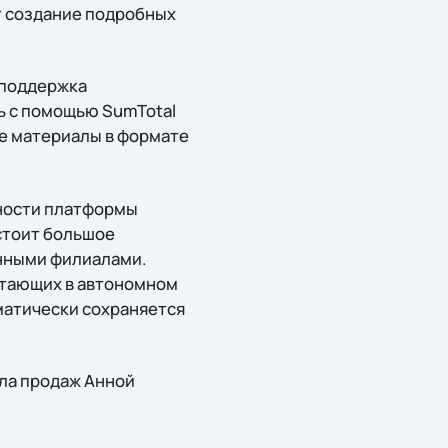
т создание подробных
 поддержка
ь с помощью SumTotal
ые материалы в формате
жности платформы
остоит большое
енными филиалами.
отающих в автономном
матически сохраняется
ела продаж Анной