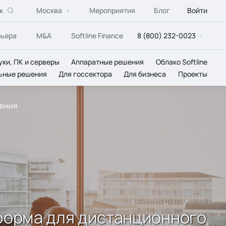
к
Москва
Мероприятия
Блог
Войти
рьера
M&A
Softline Finance
8 (800) 232-0023
уки, ПК и серверы
Аппаратные решения
Облако Softline
ьные решения
Для госсектора
Для бизнеса
Проекты
чения
атформа для дистанционного