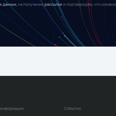
х данных,
на получение
рассылок
и подтверждаю, что ознако
 информации
События