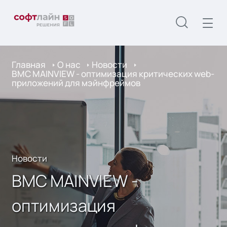
Главная
О нас
Новости
BMC MAINVIEW - оптимизация критических web-
приложений для мэйнфреймов
Новости
BMC MAINVIEW -
оптимизация