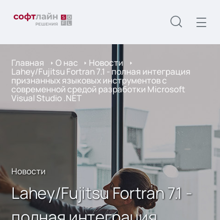
Главная
О нас
Новости
Lahey/Fujitsu Fortran 7.1 - полная интеграция
признанных языковых инструментов с
современной средой разработки Microsoft
Visual Studio .NET
Новости
Lahey/Fujitsu Fortran 7.1 -
полная интеграция