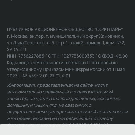
ПУБЛИЧНОЕ АКЦИОНЕРНОЕ ОБЩЕСТВО "СОФТЛАЙН"
г. Москва, вн.тер. г. муниципальный округ Хамовники,
ул Льва Толстого, д. 5, стр. 1, этаж 3, помещ. 1, ком. №2,
2А (А311)
ИНН: 7736227885 / ОГРН: 1027736009333 / ОКВЭД: 46.90
Коды видов деятельности в области IT по перечню,
утвержденному Приказом Минцифры России от 11 мая
2023 г. № 449: 2.01, 27.01, 4.01
Информация, представленная на сайте, носит
исключительно справочный и ознакомительный
характер, не предназначена для личных, семейных,
домашних и иных нужд, не связанных с
осуществлением предпринимательской деятельности
и не ориентирована на потребителей по смыслу
Федерального закона от 24.06.2025 № 168-ФЗ.