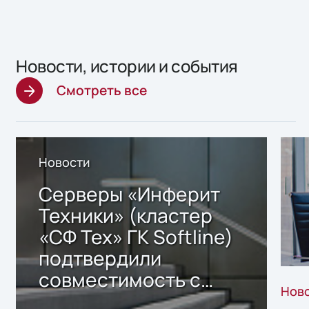
Новости, истории и события
Смотреть все
Новости
Серверы «Инферит
Техники» (кластер
«СФ Тех» ГК Softline)
подтвердили
совместимость с
Нов
решением Sharx