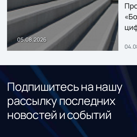
Storage 2.x для
Про
хранения данных
«Бо
ци
пр
05.08.2026
04.0
без
ном
«1С
Подпишитесь на нашу
рассылку последних
новостей и событий