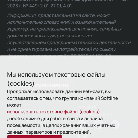
2023 г. № 449: 2.01, 27.01, 4.01
Информация, представленная на сайте, носит
исключительно справочный и ознакомительный
характер, не предназначена для личных, семейных,
домашних и иных нужд, не связанных с
осуществлением предпринимательской деятельности
и не ориентирована на потребителей по смыслу
Федерального закона от 24.06.2025 № 168-ФЗ.
Мы используем текстовые файлы
(cookies)
Связаться с отделом качества
Продолжая использовать данный веб-сайт, вы
соглашаетесь с тем, что группа компаний Softline
может
Условия
© 1993—2026 Softline
использовать текстовые файлы (cookies)
использования
, необходимые для работы сайта и анализа
посещаемости, в целях хранения ваших учетных
Политика
данных, параметров и предпочтений.
конфиденциальности