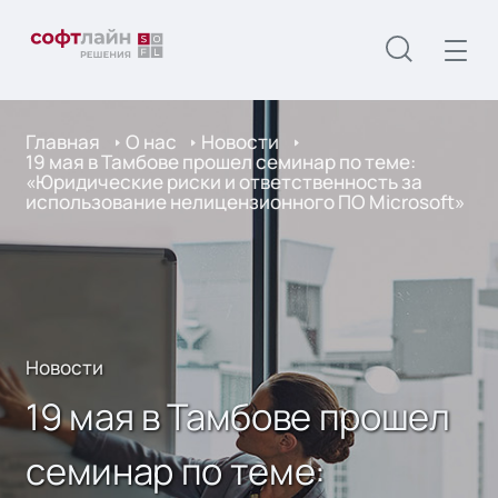
Главная
О нас
Новости
19 мая в Тамбове прошел семинар по теме:
«Юридические риски и ответственность за
использование нелицензионного ПО Microsoft»
Новости
19 мая в Тамбове прошел
семинар по теме: