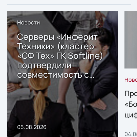
Новости
Серверы «Инферит
Техники» (кластер
«СФ Тех» ГК Softline)
подтвердили
совместимость с
Нов
решением Sharx
Storage 2.x для
Про
хранения данных
«Бо
ци
пр
05.08.2026
04.0
без