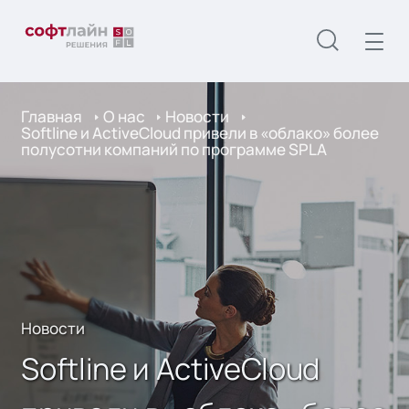
Главная
О нас
Новости
Softline и ActiveCloud привели в «облако» более
полусотни компаний по программе SPLA
Новости
Softline и ActiveCloud