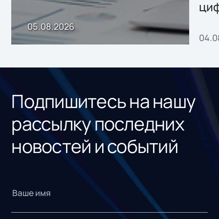
ци
пр
05.08.2026
04.0
без
ном
«1С
Подпишитесь на нашу
рассылку последних
новостей и событий