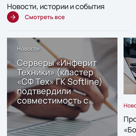
Новости, истории и события
Смотреть все
Новости
Серверы «Инферит
Техники» (кластер
«СФ Тех» ГК Softline)
подтвердили
совместимость с
Нов
решением Sharx
Storage 2.x для
Про
хранения данных
«Бо