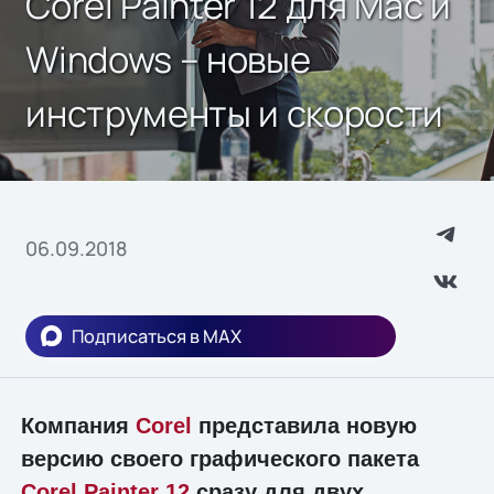
Corel Painter 12 для Mac и
Windows – новые
инструменты и скорости
06.09.2018
Подписаться в MAX
Компания
Corel
представила новую
версию своего графического пакета
Corel Painter 12
сразу для двух