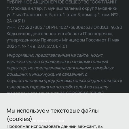
ПУБЛИЧНОЕ АКЦИОНЕРНОЕ ОБЩЕСТВО "СОФТЛАЙН"
г. Москва, вн.тер. г. муниципальный округ Хамовники,
ул Льва Толстого, д. 5, стр. 1, этаж 3, помещ. 1, ком. №2,
2А (А311)
ИНН: 7736227885 / ОГРН: 1027736009333 / ОКВЭД: 46.90
Коды видов деятельности в области IT по перечню,
утвержденному Приказом Минцифры России от 11 мая
2023 г. № 449: 2.01, 27.01, 4.01
Информация, представленная на сайте, носит
исключительно справочный и ознакомительный
характер, не предназначена для личных, семейных,
домашних и иных нужд, не связанных с
осуществлением предпринимательской деятельности
и не ориентирована на потребителей по смыслу
Федерального закона от 24.06.2025 № 168-ФЗ.
Мы используем текстовые файлы
(cookies)
Связаться с отделом качества
Продолжая использовать данный веб-сайт, вы