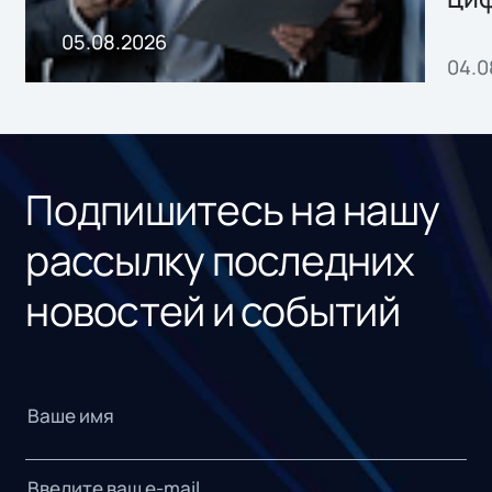
пр
05.08.2026
04.0
без
ном
«1С
Подпишитесь на нашу
рассылку последних
новостей и событий