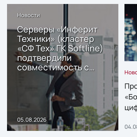
Новости
Серверы «Инферит
Техники» (кластер
«СФ Тех» ГК Softline)
подтвердили
совместимость с
Нов
решением Sharx
Storage 2.x для
Про
хранения данных
«Бо
ци
пр
05.08.2026
04.0
без