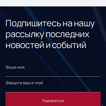
ном
«1С
Подпишитесь на нашу
рассылку последних
новостей и событий
Подписаться