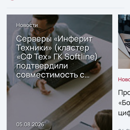
Новости
Серверы «Инферит
Техники» (кластер
«СФ Тех» ГК Softline)
подтвердили
совместимость с
Нов
решением Sharx
Storage 2.x для
Про
хранения данных
«Бо
ци
пр
05.08.2026