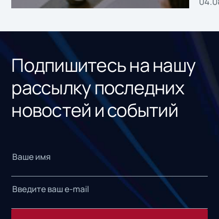
04.0
без
ном
«1С
Подпишитесь на нашу
рассылку последних
новостей и событий