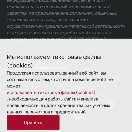
Информация, представленная на сайте, носит
исключительно справочный и ознакомительный
характер, не предназначена для личных, семейных,
домашних и иных нужд, не связанных с
осуществлением предпринимательской деятельности
и не ориентирована на потребителей по смыслу
Федерального закона от 24.06.2025 № 168-ФЗ.
Мы используем текстовые файлы
(cookies)
Связаться с отделом качества
Продолжая использовать данный веб-сайт, вы
соглашаетесь с тем, что группа компаний Softline
может
Условия
© 1993—2026 Softline
использовать текстовые файлы (cookies)
использования
, необходимые для работы сайта и анализа
посещаемости, в целях хранения ваших учетных
Политика
данных, параметров и предпочтений.
конфиденциальности
Принять
16+