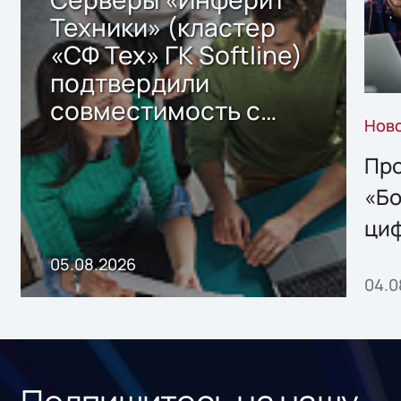
Техники» (кластер
«СФ Тех» ГК Softline)
подтвердили
совместимость с
Нов
решением Sharx
Storage 2.x для
Про
хранения данных
«Бо
ци
пр
05.08.2026
04.0
без
ном
«1С