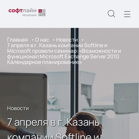
Главная
О нас
Новости
7 апреля в г. Казань компании Softline и
Microsoft провели семинар: «Возможности и
функционал Microsoft Exchange Server 2010.
Календарное планирование»
Новости
7 апреля в г. Казань
компании Softline и