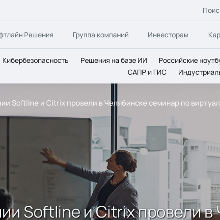
Поис
фтлайн Решения
Группа компаний
Инвесторам
Ка
Кибербезопасность
Решения на базе ИИ
Российские ноутб
САПР и ГИС
Индустриал
нии Softline и Citrix провели в Челябинске семинар по виртуа
ии Softline и Citrix провели 