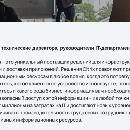
технические директора, руководители IT-департамент
ms – это уникальный поставщик решений для инфрастру
 и доставки приложений. Решения Citrix позволяют пр
ционным ресурсам в любое время, когда это потребу
итесь, какое клиентское устройство используете, по 
есь и какого рода бизнес-информация вам необходим
зопасный доступ к этой информации – из любой точки 
т миллионы на затратах на IT и достигают новых уровн
личивать производительность труда своих сотрудников
тивных информационных ресурсов.