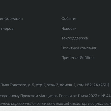
 информации
События
ртнеров
Новости
Техподдержка
Политики компании
Приемная Softline
ва Толстого, д. 5, стр. 1, этаж 3, помещ. 1, ком. №2, 2А (А311)
жденному Приказом Минцифры России от 11 мая 2023 г. № 449: 2
ельно справочный и ознакомительный характер, не предназна
ельности и не ориентирована на потребителей по смыслу Ф