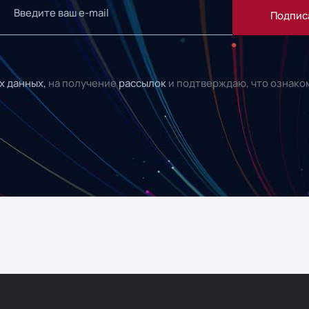
Подпис
х данных,
на получение
рассылок
и подтверждаю, что ознако