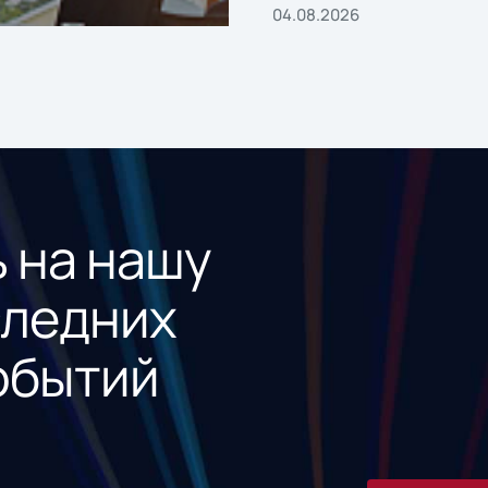
04.08.2026
 на нашу
следних
обытий