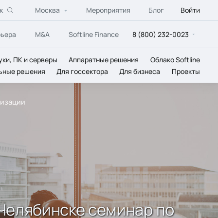
к
Москва
Мероприятия
Блог
Войти
рьера
M&A
Softline Finance
8 (800) 232-0023
уки, ПК и серверы
Аппаратные решения
Облако Softline
ьные решения
Для госсектора
Для бизнеса
Проекты
лизации
в Челябинске семинар по