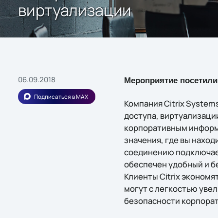
виртуализации
06.09.2018
Мероприятие посетили 
Подписаться в MAX
Компания Citrix Syste
доступа, виртуализации
корпоративным информа
значения, где вы наход
соединению подключает
обеспечен удобный и бе
Клиенты Citrix экономя
могут с легкостью уве
безопасности корпора