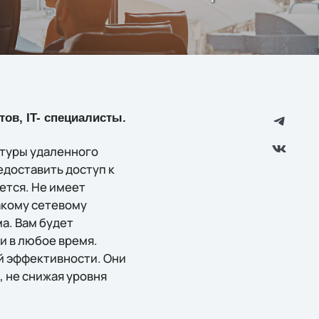
ов, IT- специалисты.
ктуры удаленного
едоставить доступ к
ется. Не имеет
какому сетевому
а. Вам будет
и в любое время.
ей эффективности. Они
, не снижая уровня