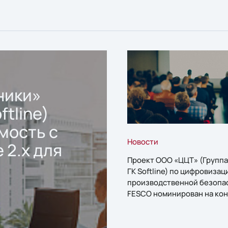
ники»
ftline)
мость с
Новости
 2.x для
Проект ООО «ЦЦТ» (Группа
ГК Softline) по цифровизац
производственной безопа
FESCO номинирован на кон
«1С:Проект года»