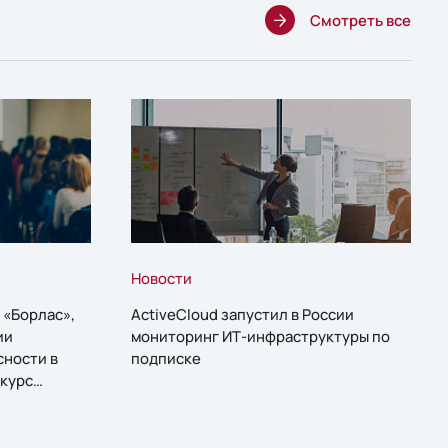
Смотреть все
Новости
 «Борлас»,
ActiveCloud запустил в России
ии
мониторинг ИТ-инфраструктуры по
сности в
подписке
курс