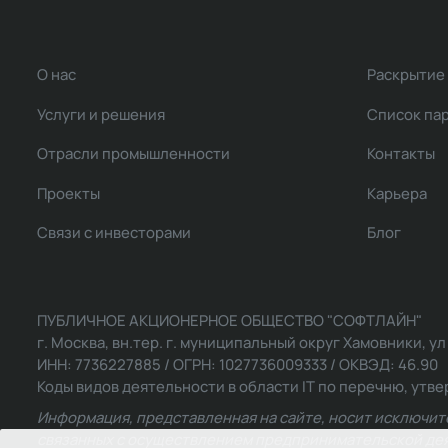
О нас
Раскрытие
Услуги и решения
Список па
Отрасли промышленности
Контакты
Проекты
Карьера
Связи с инвесторами
Блог
ПУБЛИЧНОЕ АКЦИОНЕРНОЕ ОБЩЕСТВО "СОФТЛАЙН"
г. Москва, вн.тер. г. муниципальный округ Хамовники, ул Ль
ИНН: 7736227885 / ОГРН: 1027736009333 / ОКВЭД: 46.90
Коды видов деятельности в области IT по перечню, утвер
Информация, представленная на сайте, носит исключит
связанных с осуществлением предпринимательской деят