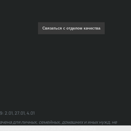
Связаться с отделом качества
.01, 27.01, 4.01
чена для личных, семейных, домашних и иных нужд, не
едерального закона от 24.06.2025 № 168-ФЗ.