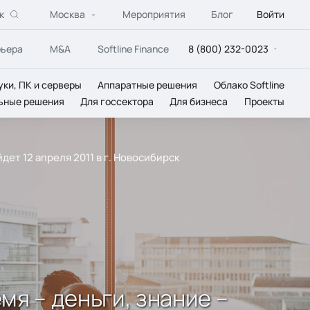
к
Москва
Мероприятия
Блог
Войти
рьера
M&A
Softline Finance
8 (800) 232-0023
уки, ПК и серверы
Аппаратные решения
Облако Softline
ьные решения
Для госсектора
Для бизнеса
Проекты
дет 12 апреля 2011 в г. Новосибирск
мя – деньги, знание –