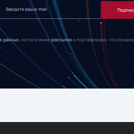
Подпис
х данных,
на получение
рассылок
и подтверждаю, что ознако