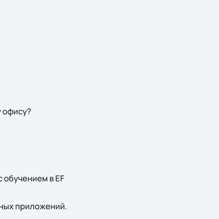
у офису?
с обучением в EF
ных приложений.