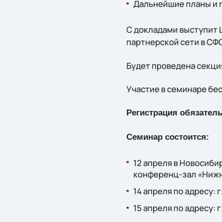
Дальнейшие планы и п
С докладами выступит 
партнерской сети в СФО
Будет проведена секци
Участие в семинаре бе
Регистрация обязатель
Семинар состоится:
12 апреля в Новосиби
конференц-зал «Нижн
14 апреля по адресу: г
15 апреля по адресу: г