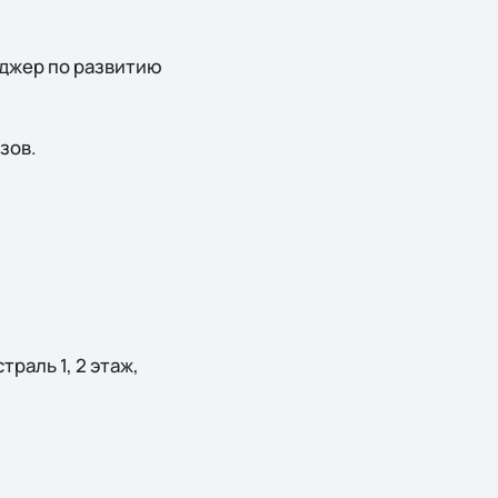
еджер по развитию
зов.
раль 1, 2 этаж,