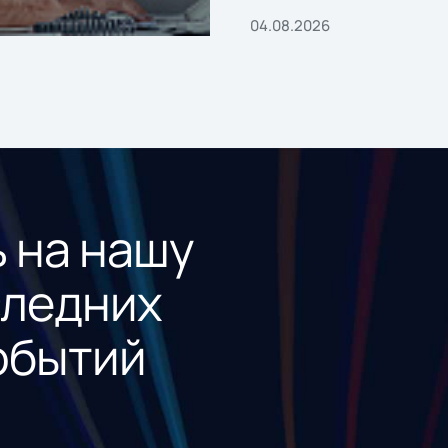
04.08.2026
 на нашу
следних
обытий