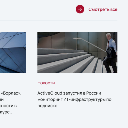
Смотреть все
Новости
 «Борлас»,
ActiveCloud запустил в России
ии
мониторинг ИТ-инфраструктуры по
сности в
подписке
курс