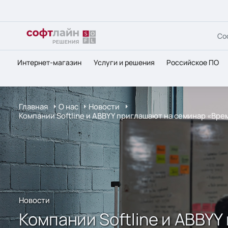
Со
Интернет-магазин
Услуги и решения
Российское ПО
Главная
О нас
Новости
Компании Softline и ABBYY приглашают на семинар «Время
Новости
Компании Softline и ABBYY