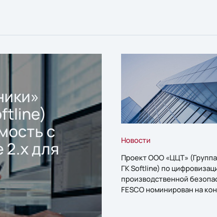
ники»
ftline)
мость с
Новости
 2.x для
Проект ООО «ЦЦТ» (Группа
ГК Softline) по цифровизац
производственной безопа
FESCO номинирован на кон
«1С:Проект года»