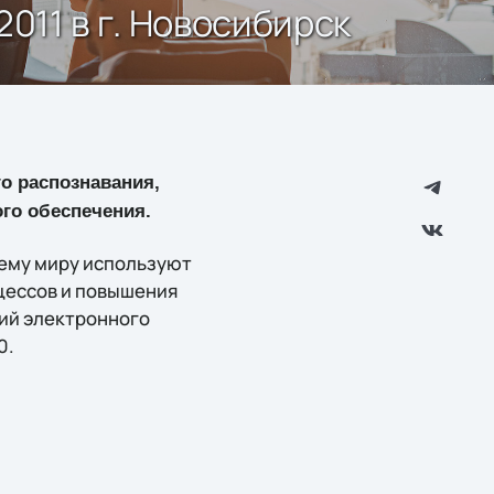
2011 в г. Новосибирск
о распознавания,
го обеспечения.
сему миру используют
цессов и повышения
сий электронного
0.