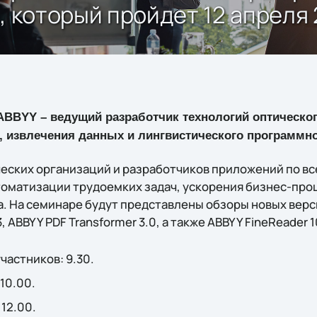
, который пройдет 12 апреля 
ABBYY – ведущий разработчик технологий оптическог
, извлечения данных и лингвистического программно
еских организаций и разработчиков приложений по в
томатизации трудоемких задач, ускорения бизнес-про
. На семинаре будут представлены обзоры новых вер
, ABBYY PDF Transformer 3.0, а также ABBYY FineReader 1
частников: 9.30.
10.00.
 12.00.