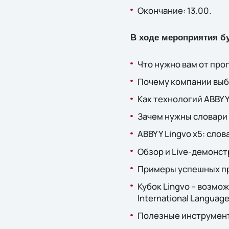
Окончание: 13.00.
В ходе мероприятия б
Что нужно вам от пр
Почему компании выб
Как технологий ABBYY
Зачем нужны словари
ABBYY Lingvo x5: слов
Обзор и Live-демонст
Примеры успешных п
Кубок Lingvo – возмо
International Language
Полезные инструмент