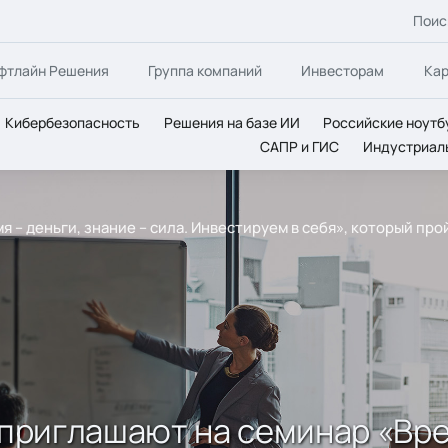
Поис
фтлайн Решения
Группа компаний
Инвесторам
Ка
Кибербезопасность
Решения на базе ИИ
Российские ноутб
САПР и ГИС
Индустриал
 – деньги, знание – сила. Инвестируем в себя», который прой
 приглашают на семинар «Вре