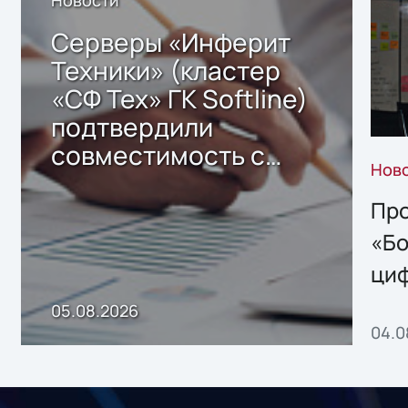
Серверы «Инферит
Техники» (кластер
«СФ Тех» ГК Softline)
подтвердили
совместимость с
Нов
решением Sharx
Storage 2.x для
Про
хранения данных
«Бо
ци
пр
05.08.2026
04.0
без
ном
«1С