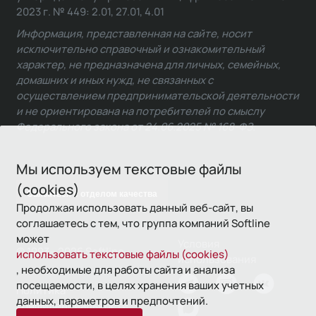
2023 г. № 449: 2.01, 27.01, 4.01
Информация, представленная на сайте, носит
исключительно справочный и ознакомительный
характер, не предназначена для личных, семейных,
домашних и иных нужд, не связанных с
осуществлением предпринимательской деятельности
и не ориентирована на потребителей по смыслу
Федерального закона от 24.06.2025 № 168-ФЗ.
Мы используем текстовые файлы
(cookies)
Связаться с отделом качества
Продолжая использовать данный веб-сайт, вы
соглашаетесь с тем, что группа компаний Softline
может
Условия
© 1993—2026 Softline
использовать текстовые файлы (cookies)
использования
, необходимые для работы сайта и анализа
посещаемости, в целях хранения ваших учетных
Политика
данных, параметров и предпочтений.
конфиденциальности