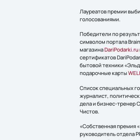
Лауреатов премии выби
голосованиями.
Победители по результ
символом портала Brain
магазина
DariPodarki.ru
сертификатов DariPoda
бытовой техники «Эльд
подарочные карты
WEL
Список специальных го
журналист, политическ
дела и бизнес-тренер 
Чистов.
«Собственная премия «B
руководитель отдела PR