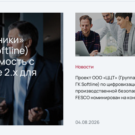
ники»
ftline)
мость с
Новости
 2.x для
Проект ООО «ЦЦТ» (Группа
ГК Softline) по цифровизац
производственной безопа
FESCO номинирован на кон
«1С:Проект года»
04.08.2026