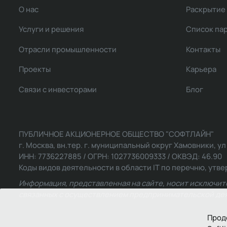
О нас
Раскрытие
Услуги и решения
Список па
Отрасли промышленности
Контакты
Проекты
Карьера
Связи с инвесторами
Блог
ПУБЛИЧНОЕ АКЦИОНЕРНОЕ ОБЩЕСТВО "СОФТЛАЙН"
г. Москва, вн.тер. г. муниципальный округ Хамовники, ул Ль
ИНН: 7736227885 / ОГРН: 1027736009333 / ОКВЭД: 46.90
Коды видов деятельности в области IT по перечню, утвер
Информация, представленная на сайте, носит исключит
связанных с осуществлением предпринимательской деят
Прод