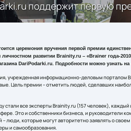
arki.ru поддержит первую пре
стоится церемония вручения первой премии единстве
личностном развитии Brainity.ru – «Brainer года-201
газина DariPodarki.ru. Подробности можно узнать на
емия, учрежденная информационно-деловым порталом Brai
рвые. Цель премии – отметить людей, сделавших наибо
 стали все эксперты Brainity.ru (157 человек), каждый 
сфере. Это и собственники бизнеса, и руководители к
 – люди, которые могут авторитетно заявлять о своем
ьеры и самообразования.