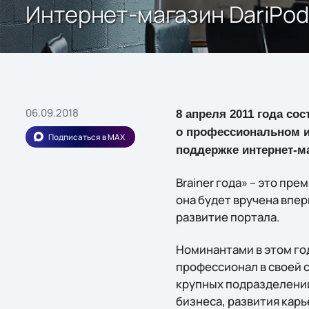
Интернет-магазин DariPod
06.09.2018
8 апреля 2011 года со
о профессиональном и 
Подписаться в MAX
поддержке интернет-ма
Brainer года» – это пр
она будет вручена впе
развитие портала.
Номинантами в этом году
профессионал в своей 
крупных подразделений
бизнеса, развития кар