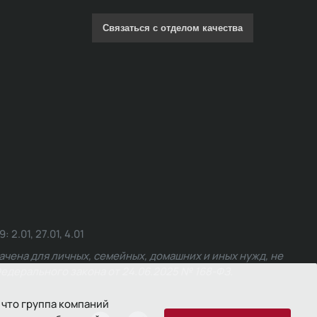
Связаться с отделом качества
.01, 27.01, 4.01
чена для личных, семейных, домашних и иных нужд, не
едерального закона от 24.06.2025 № 168-ФЗ.
 что группа компаний