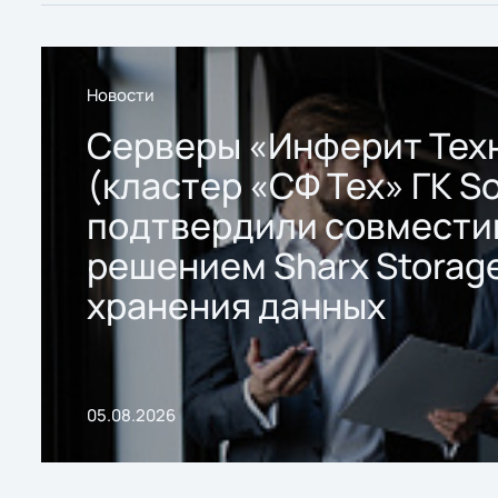
Новости
Серверы «Инферит Тех
(кластер «СФ Тех» ГК So
подтвердили совмести
решением Sharx Storage
хранения данных
05.08.2026