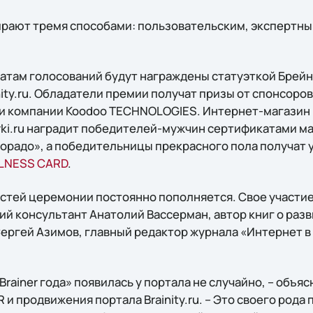
рают тремя способами: пользовательским, экспертн
атам голосований будут награждены статуэткой Брей
ity.ru. Обладатели премии получат призы от спонсоро
и компании Koodoo TECHNOLOGIES. Интернет-магазин
rki.ru наградит победителей-мужчин сертификатами ма
орадо», а победительницы прекрасного пола получат
LNESS CARD
.
стей церемонии постоянно пополняется. Свое участие
ий консультант Анатолий Вассерман, автор книг о раз
Сергей Азимов, главный редактор журнала «Интернет 
rainer года» появилась у портала не случайно, – объяс
 и продвижения портала Brainity.ru. – Это своего рода