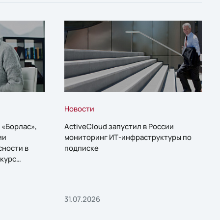
Новости
 «Борлас»,
ActiveCloud запустил в России
ии
мониторинг ИТ-инфраструктуры по
сности в
подписке
курс
31.07.2026