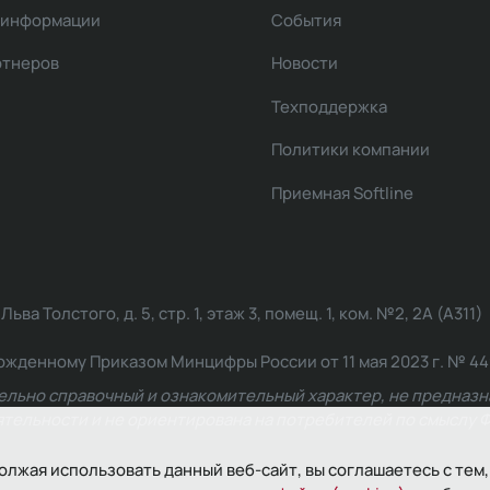
 информации
События
ртнеров
Новости
Техподдержка
Политики компании
Приемная Softline
ва Толстого, д. 5, стр. 1, этаж 3, помещ. 1, ком. №2, 2А (А311)
жденному Приказом Минцифры России от 11 мая 2023 г. № 449: 2
ельно справочный и ознакомительный характер, не предназна
ельности и не ориентирована на потребителей по смыслу Ф
олжая использовать данный веб-сайт, вы соглашаетесь с тем,