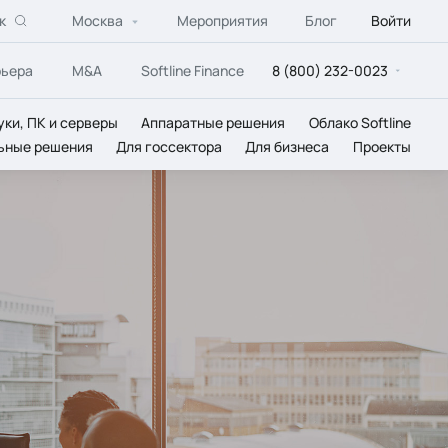
к
Москва
Мероприятия
Блог
Войти
рьера
M&A
Softline Finance
8 (800) 232-0023
уки, ПК и серверы
Аппаратные решения
Облако Softline
ьные решения
Для госсектора
Для бизнеса
Проекты