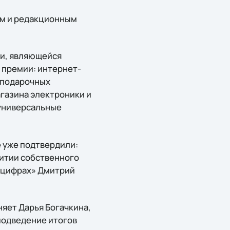
ым и редакционным
ни, являющейся
в премии: интернет-
 подарочных
газина электроники и
 универсальные
 уже подтвердили:
витии собственного
в цифрах» Дмитрий
няет Дарья Богачкина,
 подведение итогов