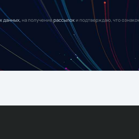
х данных,
на получение
рассылок
и подтверждаю, что ознако