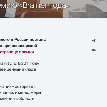
мию «Brainer года»
нного в России портала
0» при спонсорской
странице премии
.
nity.ru. В 2011 году
лее ценный вклад в
из них – авторитет,
омпаний, и менеджеры
 мнении в области