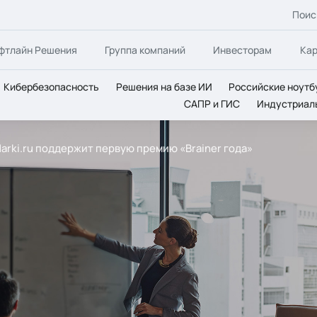
Поис
фтлайн Решения
Группа компаний
Инвесторам
Ка
Кибербезопасность
Решения на базе ИИ
Российские ноутб
САПР и ГИС
Индустриал
arki.ru поддержит первую премию «Brainer года»