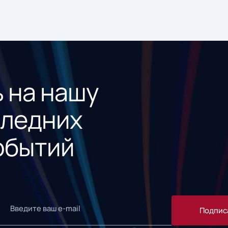
 на нашу
следних
обытий
Подпис