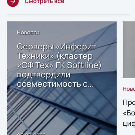
Смотреть все
Новости
Серверы «Инферит
Техники» (кластер
«СФ Тех» ГК Softline)
подтвердили
совместимость с
Нов
решением Sharx
Storage 2.x для
Про
хранения данных
«Бо
ци
пр