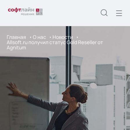
Главная
О нас
Новости
Allsoft.ru получил статус Gold Reseller от
Agnitum