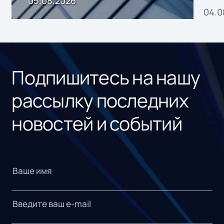
05.08.2026
04.0
без
ном
«1С
Подпишитесь на нашу
рассылку последних
новостей и событий