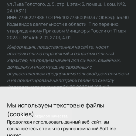
ул Льва Толстого, д. 5, стр. 1, этаж 3, помещ. 1, ком. №2,
2А (А311)
ИНН: 7736227885 / ОГРН: 1027736009333 / ОКВЭД: 46.90
Коды видов деятельности в области IT по перечню,
утвержденному Приказом Минцифры России от 11 мая
2023 г. № 449: 2.01, 27.01, 4.01
Информация, представленная на сайте, носит
исключительно справочный и ознакомительный
характер, не предназначена для личных, семейных,
домашних и иных нужд, не связанных с
осуществлением предпринимательской деятельности
и не ориентирована на потребителей по смыслу
Федерального закона от 24.06.2025 № 168-ФЗ.
Мы используем текстовые файлы
(cookies)
Связаться с отделом качества
Продолжая использовать данный веб-сайт, вы
соглашаетесь с тем, что группа компаний Softline
может