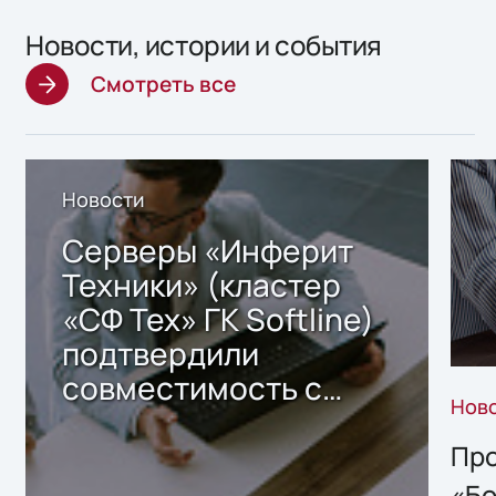
Новости, истории и события
Смотреть все
Новости
Серверы «Инферит
Техники» (кластер
«СФ Тех» ГК Softline)
подтвердили
совместимость с
Нов
решением Sharx
Storage 2.x для
Про
хранения данных
«Бо