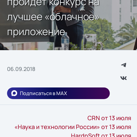
пройдет конкурс на
лучшее «облачное»
приложение
06.09.2018
Подписаться в MAX
CRN от 13 июля
«Наука и технологии России» от 13 июля
HardnSoft от 13 июля