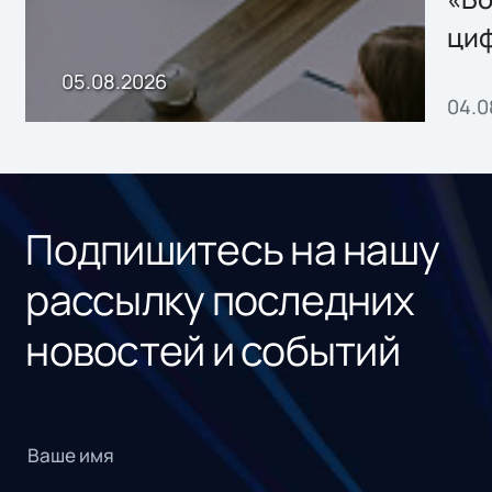
ци
пр
05.08.2026
04.0
без
ном
«1С
Подпишитесь на нашу
рассылку последних
новостей и событий