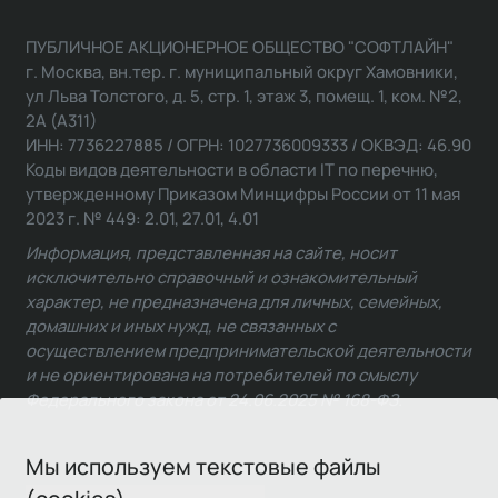
ПУБЛИЧНОЕ АКЦИОНЕРНОЕ ОБЩЕСТВО "СОФТЛАЙН"
г. Москва, вн.тер. г. муниципальный округ Хамовники,
ул Льва Толстого, д. 5, стр. 1, этаж 3, помещ. 1, ком. №2,
2А (А311)
ИНН: 7736227885 / ОГРН: 1027736009333 / ОКВЭД: 46.90
Коды видов деятельности в области IT по перечню,
утвержденному Приказом Минцифры России от 11 мая
2023 г. № 449: 2.01, 27.01, 4.01
Информация, представленная на сайте, носит
исключительно справочный и ознакомительный
характер, не предназначена для личных, семейных,
домашних и иных нужд, не связанных с
осуществлением предпринимательской деятельности
и не ориентирована на потребителей по смыслу
Федерального закона от 24.06.2025 № 168-ФЗ.
Мы используем текстовые файлы