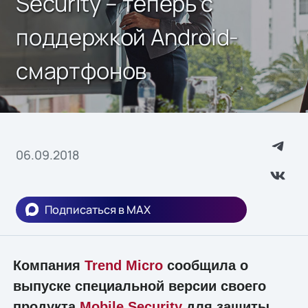
Security – теперь с
поддержкой Android-
смартфонов
06.09.2018
Подписаться в MAX
Компания
Trend Micro
сообщила о
выпуске специальной версии своего
продукта
Mobile Security
для защиты