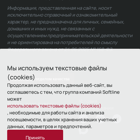
Информация, представленная на сайте, носит
исключительно справочный и ознакомительный
характер, не предназначена для личных, семейных,
домашних и иных нужд, не связанных с
осуществлением предпринимательской деятельности
и не ориентирована на потребителей по смыслу
Федерального закона от 24.06.2025 № 168-ФЗ.
Мы используем текстовые файлы
(cookies)
Связаться с отделом качества
Продолжая использовать данный веб-сайт, вы
соглашаетесь с тем, что группа компаний Softline
может
Условия
© 1993—2026 Softline
использовать текстовые файлы (cookies)
использования
, необходимые для работы сайта и анализа
посещаемости, в целях хранения ваших учетных
Политика
данных, параметров и предпочтений.
конфиденциальности
Принять