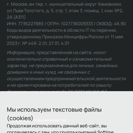
г. Москва, вн.тер. г. муниципальный округ Хамовники,
ул Льва Толстого, д. 5, стр. 1, этаж 3, помещ. 1, ком. №2,
2А (А311)
ИНН: 7736227885 / ОГРН: 1027736009333 / ОКВЭД: 46.90
Коды видов деятельности в области IT по перечню,
утвержденному Приказом Минцифры России от 11 мая
2023 г. № 449: 2.01, 27.01, 4.01
Информация, представленная на сайте, носит
исключительно справочный и ознакомительный
характер, не предназначена для личных, семейных,
домашних и иных нужд, не связанных с
осуществлением предпринимательской деятельности
и не ориентирована на потребителей по смыслу
Федерального закона от 24.06.2025 № 168-ФЗ.
Мы используем текстовые файлы
(cookies)
Связаться с отделом качества
Продолжая использовать данный веб-сайт, вы
соглашаетесь с тем, что группа компаний Softline