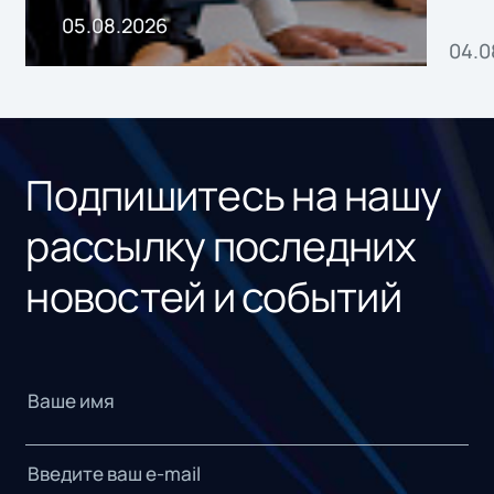
пр
05.08.2026
04.0
без
ном
«1С
Подпишитесь на нашу
рассылку последних
новостей и событий