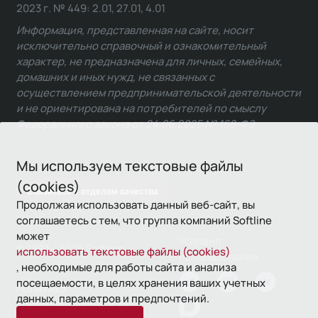
2023 г. № 449: 2.01, 27.01, 4.01
Информация, представленная на сайте, носит
исключительно справочный и ознакомительный
характер, не предназначена для личных, семейных,
домашних и иных нужд, не связанных с
осуществлением предпринимательской деятельности
и не ориентирована на потребителей по смыслу
Федерального закона от 24.06.2025 № 168-ФЗ.
Мы используем текстовые файлы
(cookies)
Связаться с отделом качества
Продолжая использовать данный веб-сайт, вы
соглашаетесь с тем, что группа компаний Softline
может
Условия
© 1993—2026 Softline
использовать текстовые файлы (cookies)
использования
, необходимые для работы сайта и анализа
посещаемости, в целях хранения ваших учетных
Политика
данных, параметров и предпочтений.
конфиденциальности