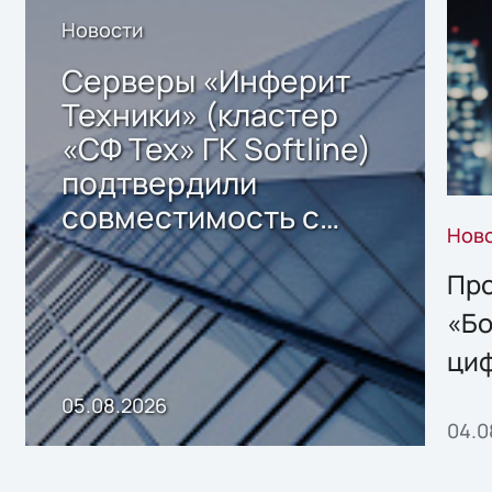
Новости
Серверы «Инферит
Техники» (кластер
«СФ Тех» ГК Softline)
подтвердили
совместимость с
Нов
решением Sharx
Storage 2.x для
Про
хранения данных
«Бо
ци
пр
05.08.2026
04.0
без
ном