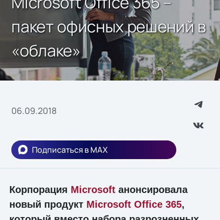
Microsoft Office 365 –
пакет офисных решений в
«облаке»
06.09.2018
Подписаться в MAX
Корпорация
Microsoft
анонсировала
новый продукт
Microsoft Office 365
,
который вместо набора разрозненных