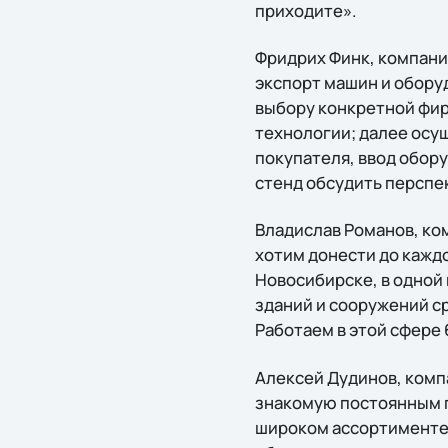
приходите».
Фридрих Финк, компания
экспорт машин и обору
выбору конкретной фи
технологии; далее осу
покупателя, ввод обор
стенд обсудить перспе
Владислав Романов, ко
хотим донести до кажд
Новосибирске, в одной
зданий и сооружений с
Работаем в этой сфере 
Алексей Дудинов, комп
знакомую постоянным п
широком ассортименте