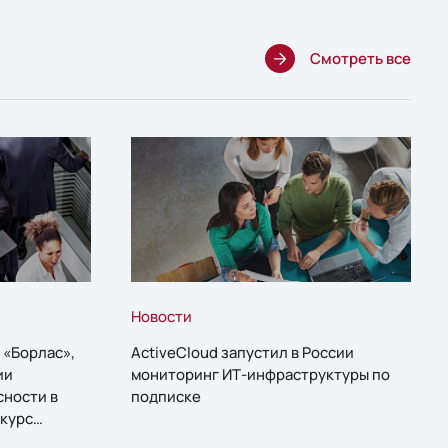
Смотреть все
Новости
 «Борлас»,
ActiveCloud запустил в России
ии
мониторинг ИТ-инфраструктуры по
сности в
подписке
курс