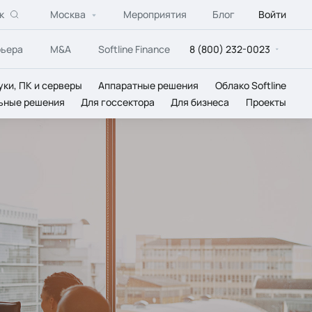
к
Москва
Мероприятия
Блог
Войти
рьера
M&A
Softline Finance
8 (800) 232-0023
уки, ПК и серверы
Аппаратные решения
Облако Softline
ьные решения
Для госсектора
Для бизнеса
Проекты