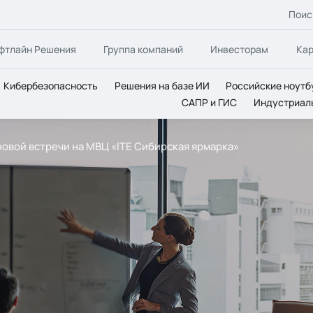
Поис
фтлайн Решения
Группа компаний
Инвесторам
Ка
Кибербезопасность
Решения на базе ИИ
Российские ноутб
САПР и ГИС
Индустриал
новой встречи на МВЦ «ITE Сибирская ярмарка»