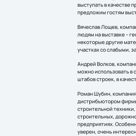
выступать в качестве п
предложим гостям выст
Вячеслав Лощев, компа
людям на выставке – г
некоторые другие мате
участках со слабыми, 
Андрей Волков, компан
можно использовать в 
штабов строек, в качес
Роман Шубин, компани
дистрибьютором фирмы 
строительной техники,
строительных, дорожн
предприятиях. Особенно
уверен, очень интерес