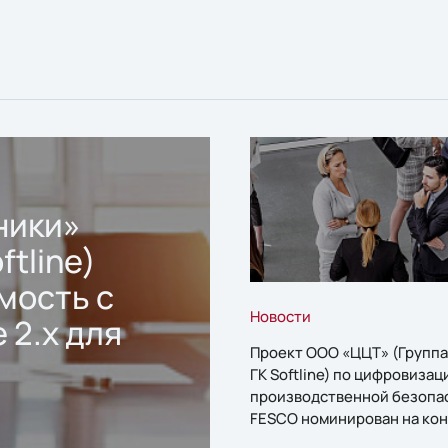
ники»
ftline)
мость с
Новости
 2.x для
Проект ООО «ЦЦТ» (Группа
ГК Softline) по цифровизац
производственной безопа
FESCO номинирован на кон
«1С:Проект года»