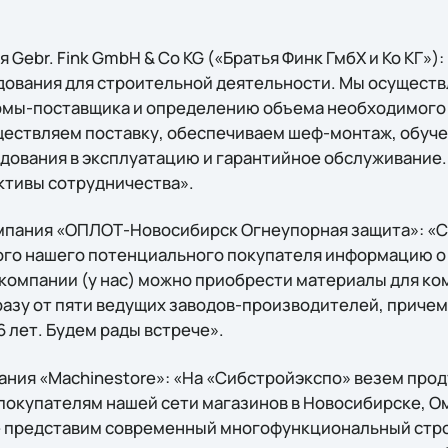
 Gebr. Fink GmbH & Co KG («Братья Финк ГмбХ и Ко КГ»)
дования для строительной деятельности. Мы осуществ
рмы-поставщика и определению объема необходимого 
ществляем поставку, обеспечиваем шеф-монтаж, обуч
удования в эксплуатацию и гарантийное обслуживание
ктивы сотрудничества».
мпания «ОПЛОТ-Новосибирск Огнеупорная защита»: «
ого нашего потенциального покупателя информацию о т
 компании (у нас) можно приобрести материалы для к
разу от пяти ведущих заводов-производителей, причем
6 лет. Будем рады встрече».
ания «Machinestore»: «На «Сибстройэкспо» везем про
окупателям нашей сети магазинов в Новосибирске, Ом
 представим современный многофункциональный стр