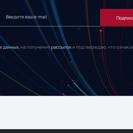
Подпис
х данных,
на получение
рассылок
и подтверждаю, что ознако