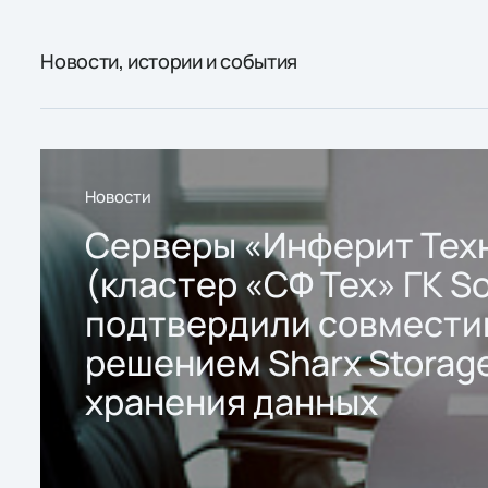
Новости, истории и события
Новости
Серверы «Инферит Тех
(кластер «СФ Тех» ГК So
подтвердили совмести
решением Sharx Storage
хранения данных