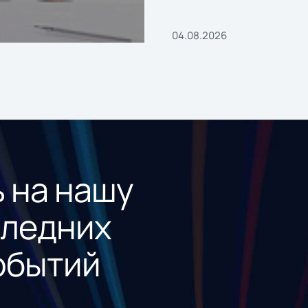
04.08.2026
 на нашу
следних
обытий