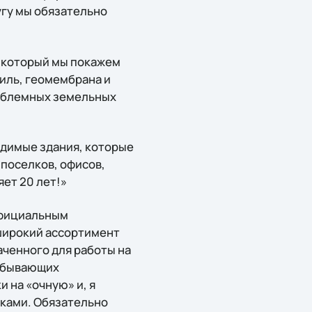
угу мы обязательно
, который мы покажем
иль, геомембрана и
роблемных земельных
димые здания, которые
поселков, офисов,
яет 20 лет!»
официальным
 широкий ассортимент
аченного для работы на
добывающих
 на «очную» и, я
иками. Обязательно