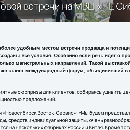
новой встречи на МВЦ «ITE С
иболее удобным местом встречи продавца и потенци
созданы все условия. Особенно если речь идет о пр
олько магистральных направлений. Такой выставкой 
рске станет международный форум, объединивший в 
иятные сюрпризы для клиентов, собираясь удивить це
ущностью предложений.
я «Новосибирск Восток-Сервис»: «Мы будем представ
ы, средств индивидуальной защиты, очень разнообра
ся на нескольких фабриках России и Китая. Кроме тог