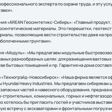
рофессионального эксперта по охране труда, и эту усл
авки».
ния «AREAN Геосинтетикс-Сибирь»: «Главный продукт
еосинтетические материалы. Это георешетки, геотекст
риалы, позволяющие вести строительство даже на п
заболоченными грунтами».
ия «Модуль»: «Мы предлагаем модульные быстровозво
самых разнообразных целях: для размещения вахтовых 
тве бытовых помещений и пр. Гарантия на дома составл
я «Техногрэйд–Новосибирск»: «Наша фирма является 
Hyundai Heavy Industries. Мы предлагаем сибирякам
 запасных частей и навесного оборудования, предназн
о-строительных, коммунальных, горных и нефтегазо
 хотелось бы пригласить гостей и участников выставки
ную встречу с экскаваторами и фронтальными погрузч