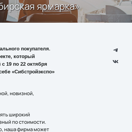
ибирская ярмарка»
ального покупателя.
оекте, который
с 19 по 22 октября
себе «Сибстройэкспо»
ной, новизной,
лять широкий
зный по стоимости.
о, наша фирма может