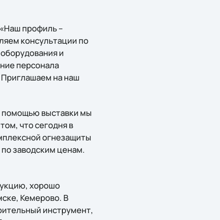
: «Наш профиль –
ляем консультации по
оборудования и
ение персонала
. Приглашаем на наш
С помощью выставки мы
ом, что сегодня в
омплексной огнезащиты
 по заводским ценам.
дукцию, хорошо
ске, Кемерово. В
оительный инструмент,