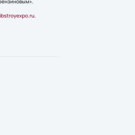
 бензиновым».
bstroyexpo.ru
.